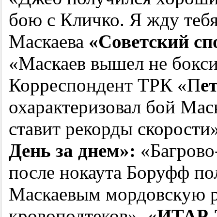
бою с Кличко. Я жду тебя
Маскаева
«Советский спо
«Маскаев вышел не боксир
Корреспондент ТРК «П
е
охарактеризовал бой Мас
ставит рекорды скорости
День за днем»:
«Багрово
после нокаута Боруфф пол
Маскаевым мордовскую ру
кровоподтеков».
«ИТАР