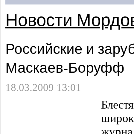
Новости Мордо
Российские и зару
Маскаев-Боруфф
18.03.2009 13:01
Блест
широк
журна