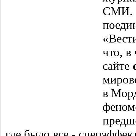
СМИ. 
поеди
«Вести
что, в
сайте
мирово
в Мор
феном
предш
где было все - спецэффе