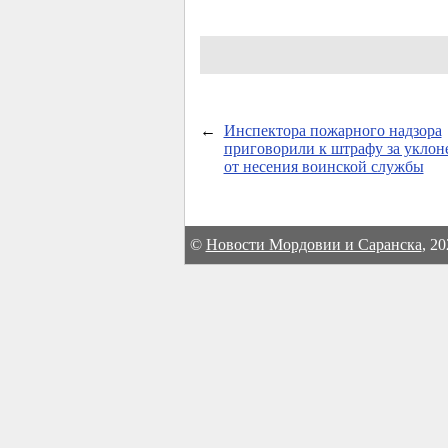
←
Инспектора пожарного надзора
приговорили к штрафу за уклон
от несения воинской службы
©
Новости Мордовии и Саранска
, 2