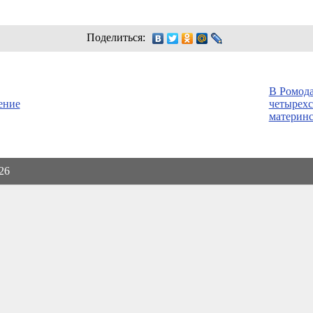
Поделиться:
В Ромода
ение
четырехс
материнс
026