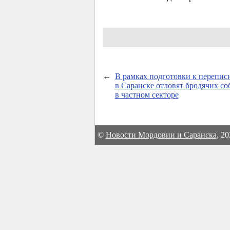
←
В рамках подготовки к перепис
в Саранске отловят бродячих со
в частном секторе
©
Новости Мордовии и Саранска
, 2