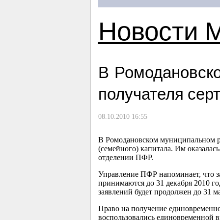
Новости 
В Ромодановско
получателя сер
08.10.2010 16:55
В Ромодановском муниципальном ра
(семейного) капитала. Им оказалас
отделении ПФР.
Управление ПФР напоминает, что зая
принимаются до 31 декабря 2010 год
заявлений будет продолжен до 31 м
Право на получение единовременно
воспользовались единовременной в