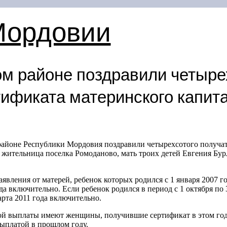
Мордовии
м районе поздравили четыре
тификата материнского капит
йоне Республики Мордовия поздравили четырехсотого получат
ь жительница поселка Ромоданово, мать троих детей Евгения Бу
вления от матерей, ребенок которых родился с 1 января 2007 год
а включительно. Если ребенок родился в период с 1 октября по 3
арта 2011 года включительно.
й выплаты имеют женщины, получившие сертификат в этом году,
ыплатой в прошлом году.