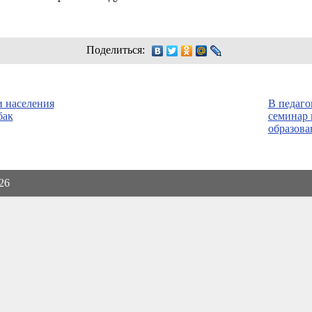
Поделиться:
и населения
В педаго
бак
семинар 
образова
026