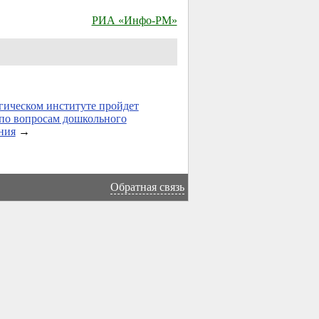
РИА «Инфо-РМ»
гическом институте пройдет
по вопросам дошкольного
ния
→
Обратная связь