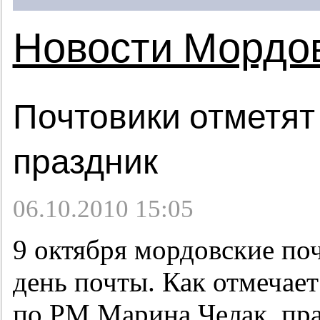
Новости Мордо
Почтовики отметя
праздник
06.10.2010 15:05
9 октября мордовские по
день почты. Как отмечае
по РМ Марина Челак, пра