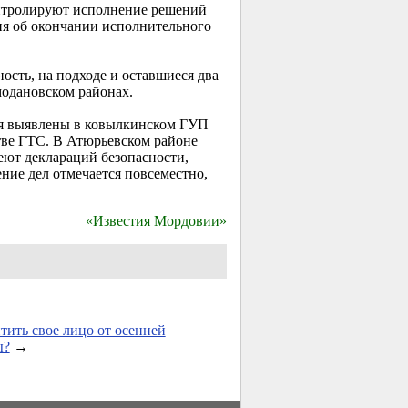
онтролируют исполнение решений
ия об окончании исполнительного
сть, на подходе и оставшиеся два
модановском районах.
ия выявлены в ковылкинском ГУП
тве ГТС. В Атюрьевском районе
еют деклараций безопасности,
ние дел отмечается повсеместно,
«Известия Мордовии»
тить свое лицо от осенней
ы?
→