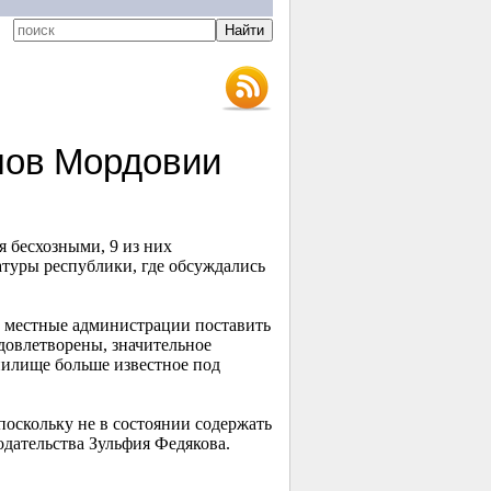
мов Мордовии
 бесхозными, 9 из них
туры республики, где обсуждались
ть местные администрации поставить
удовлетворены, значительное
анилище больше известное под
поскольку не в состоянии содержать
одательства Зульфия Федякова.