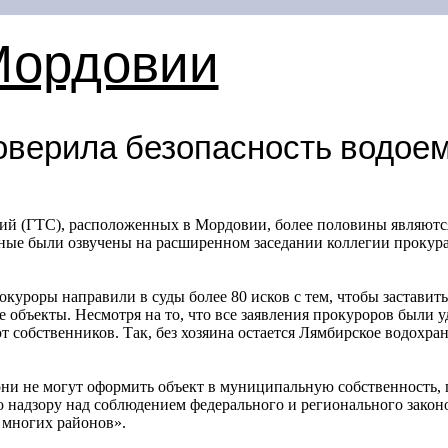
Мордовии
оверила безопасность водое
ий (ГТС), расположенных в Мордовии, более половины являются
нные были озвучены на расширенном заседании коллегии прокура
окуроры направили в суды более 80 исков с тем, чтобы застави
е объекты. Несмотря на то, что все заявления прокуроров были 
т собственников. Так, без хозяина остается Лямбирское водохр
ни не могут оформить объект в муниципальную собственность, 
о надзору над соблюдением федерального и регионального закон
 многих районов».