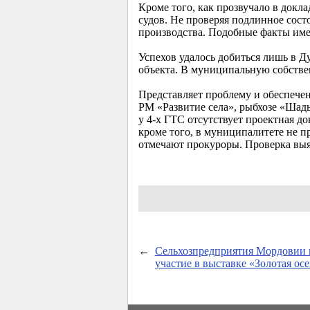
Кроме того, как прозвучало в док
судов. Не проверяя подлинное сос
производства. Подобные факты име
Успехов удалось добиться лишь в Ду
объекта. В муниципальную собстве
Представляет проблему и обеспече
РМ «Развитие села», рыбхозе «Шад
у
4-х
ГТС отсутствует проектная до
кроме того, в муниципалитете не п
отмечают прокуроры. Проверка выя
←
Сельхозпредприятия Мордовии
участие в выставке «Золотая ос