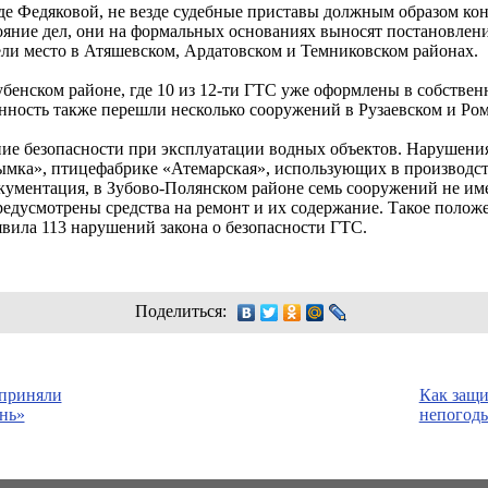
ладе Федяковой, не везде судебные приставы должным образом к
тояние дел, они на формальных основаниях выносят постановлен
ли место в Атяшевском, Ардатовском и Темниковском районах.
бенском районе, где 10 из
12-ти
ГТС уже оформлены в собственно
нность также перешли несколько сооружений в Рузаевском и Ро
ние безопасности при эксплуатации водных объектов. Нарушен
ымка», птицефабрике «Атемарская», использующих в производс
кументация, в Зубово-Полянском районе семь сооружений не им
редусмотрены средства на ремонт и их содержание. Такое положе
вила 113 нарушений закона о безопасности ГТС.
Поделиться:
 приняли
Как защи
ень»
непогод