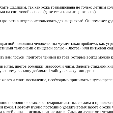
быть щадящим, так как кожа травмирована не только летним сол
ми на спиртовой основе (даже если кожа лица жирная).
я два раза в неделю использовать для лица скраб. Он поможет уд
расной половины человечества мучает такая проблема, как угр
атными тампонами с пищевой солью «Экстра» или питьевой сод
 вам лосьон, приготовленный из трав, которые всегда можно ку
в мяты, цветов ромашки, зверобоя и липы. Залейте стаканом кип
ученному лосьону добавьте 1 чайную ложку глицерина.
х желез и снять воспаление, необходимо принимать внутрь пре
лицо постоянно оставалось очаровательным, свежим и привлека
и кожи. Поэтому нужно постоянно уделять время заботе о коже 
за кожей лица — использование масок. Самыми лучшими считаю