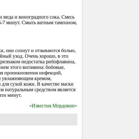
и меда и виноградного сока. Смесь
5-7 минут.
Смыть ватным тампоном,
и, они сохнут и отзываются болью,
йный уход. Очень хорошо, в это
 признаком недостатка рибофлавина,
ием этого витамина: бобовые,
ля проникновения инфекций,
ым увлажняющим кремом,
для сухой кожи. В качестве маски
им натуральным средством является
ати минут.
«Известия Мордовии»