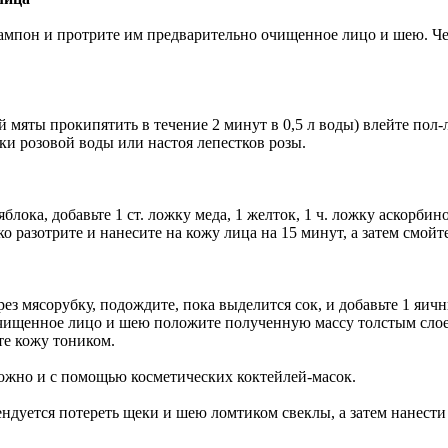
ампон и протрите им предварительно очищенное лицо и шею. Ч
 мяты прокипятить в течение 2 минут в 0,5 л воды) влейте пол-
ки розовой воды или настоя лепестков розы.
блока, добавьте 1 ст. ложку меда, 1 желток, 1 ч. ложку аскорбин
о разотрите и нанесите на кожу лица на 15 минут, а затем смойт
рез мясорубку, подождите, пока выделится сок, и добавьте 1 яи
ищенное лицо и шею положите полученную массу толстым слоем
те кожу тоником.
жно и с помощью косметических коктейлей-масок.
ндуется потереть щеки и шею ломтиком свеклы, а затем нанести