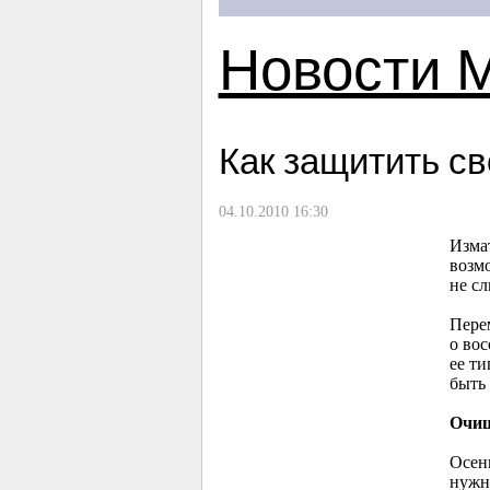
Новости 
Как защитить св
04.10.2010 16:30
Изма
возм
не с
Перем
о вос
ее т
быть
Очищ
Осен
нужн