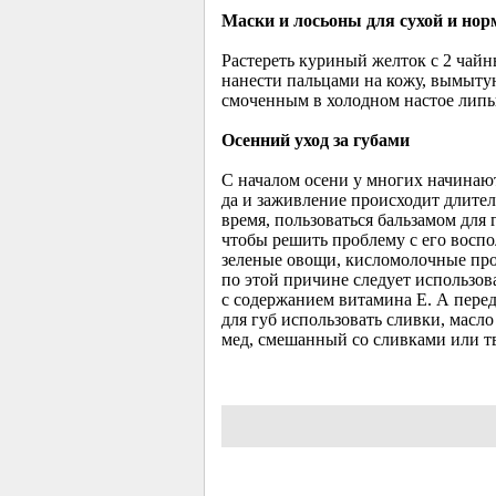
Маски и лосьоны для сухой и но
Растереть куриный желток с 2 чайн
нанести пальцами на кожу, вымытую
смоченным в холодном настое липы
Осенний уход за губами
С началом осени у многих начинают
да и заживление происходит длител
время, пользоваться бальзамом для 
чтобы решить проблему с его воспо
зеленые овощи, кисломолочные пр
по этой причине следует использо
с содержанием витамина Е. А пере
для губ использовать сливки, мас
мед, смешанный со сливками или тв