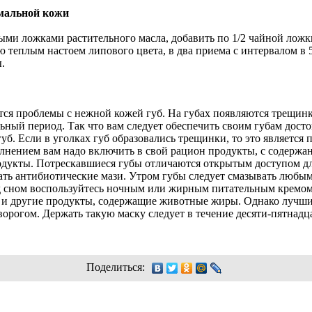
рмальной кожи
ыми ложками растительного масла, добавить по 1/2 чайной ложк
 теплым настоем липового цвета, в два приема с интервалом в
.
ся проблемы с нежной кожей губ. На губах появляются трещинк
ьный период. Так что вам следует обеспечить своим губам досто
губ. Если в уголках губ образовались трещинки, то это является
лнением вам надо включить в свой рацион продукты, с содержан
одукты. Потрескавшиеся губы отличаются открытым доступом д
вать антибиотические мази. Утром губы следует смазывать люб
д сном воспользуйтесь ночным или жирным питательным кремом 
ло и другие продукты, содержащие животные жиры. Однако лучш
орогом. Держать такую маску следует в течение десяти-пятнадц
Поделиться: