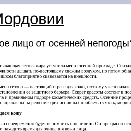
Мордовии
ое лицо от осенней непогоды
тывающая летняя жара уступила место осенней прохладе. Сначал
ожности дышать по-настоящему свежим воздухом, но потом обна
лишком благоприятно сказывается на внешности.
ена сезона — настоящий стресс для кожи, поэтому уже в начале
становлении ее защитного барьера. Секрет красоты состоит в по
ипа и правильном подборе косметических средств. Осенние проц
 направлены на решение трех основных проблем: сухость, морщ
аем кожу
ью своевременно будет вспомнить про пилинг. Он прекрасно осв
о находить время для очищения кожи лица.