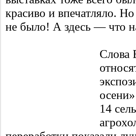
красиво и впечатляло. Н
не было! А здесь — что на
Слова 
относя
экспоз
осени»
14 сел
агрохо
переработки показали лу