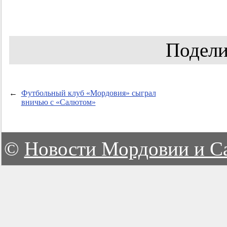
Подели
←
Футбольный клуб «Мордовия» сыграл
вничью с «Салютом»
©
Новости Мордовии и С