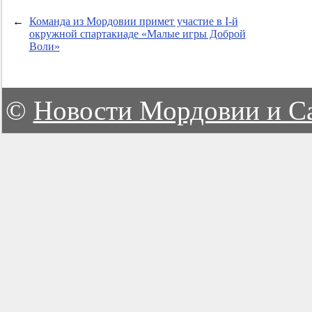
←
Команда из Мордовии примет участие в
I-й
окружной спартакиаде «Малые игры Доброй
Воли»
©
Новости Мордовии и С