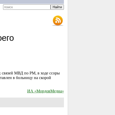
оего
 связей МВД по РМ, в ходе ссоры
авлен в больницу на скорой
ИА «МордовМедиа»