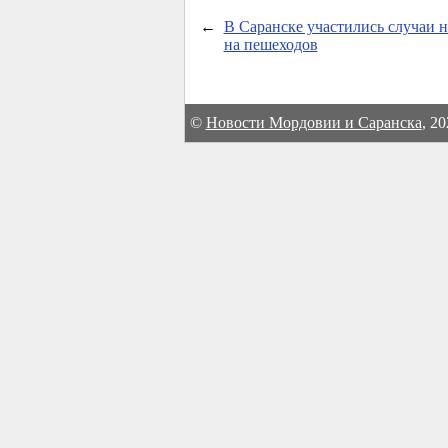
←
В Саранске участились случаи н
на пешеходов
©
Новости Мордовии и Саранска
, 2