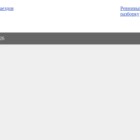
аездов
Ревнивы
разборку
026