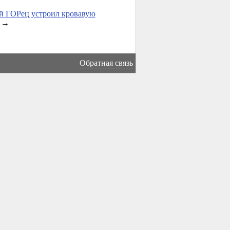
й ГОРец устроил кровавую
→
Обратная связь