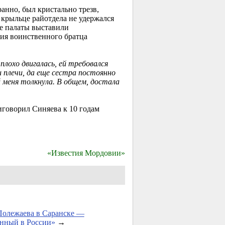
анно, был кристально трезв,
 крыльце райотдела не удержался
ле палаты выставили
ия воинственного братца
лохо двигалась, ей требовался
и плечи, да еще сестра постоянно
 меня толкнула. В общем, достала
говорил Синяева к 10 годам
«Известия Мордовии»
Полежаева в Саранске —
нный в России»
→