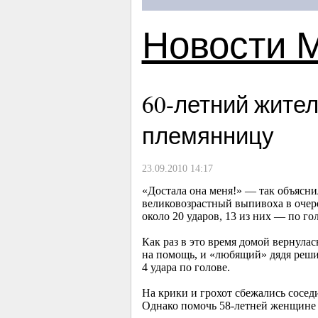
Новости 
60-летний
жител
племянницу
23.09.2010 14:17
«Достала она меня!» — так объясни
великовозрастный выпивоха в очере
около 20 ударов, 13 из них — по го
Как раз в это время домой вернула
на помощь, и «любящий» дядя решил
4 удара по голове.
На крики и грохот сбежались сосе
Однако помочь
58-летней
женщине м