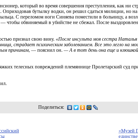
енсионер, который во время совершения преступления, как ни стр
. Оприходовав бутылку водки, он решил сдаться милиции, но на
рыльца. С переломом ноги Синяева поместили в больницу, а воз
— чтобы обвиняемый в убийстве не сбежал. После выздоровлен
остью признал свою вину.
«После инсульта моя сестра Наталья п
янница, страдает психическим заболеванием. Все это легло на мо
ьным причинам
, — пояснил он.
— А в тот день она еще и клюшкой
тяжких телесных повреждений племяннице Пролетарский суд при
ил.
Поделиться:
ссийский
«Музей 
сы
единстве