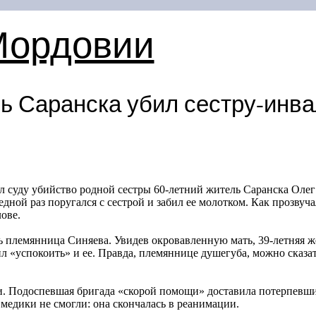
Мордовии
ь Саранска убил сестру-инва
л суду убийство родной сестры
60-летний
житель Саранска Олег 
дной раз поругался с сестрой и забил ее молотком. Как прозвуч
лове.
сь племянница Синяева. Увидев окровавленную мать,
39-летняя
же
 «успокоить» и ее. Правда, племяннице душегуба, можно сказать
ди. Подоспевшая бригада «скорой помощи» доставила потерпевш
едики не смогли: она скончалась в реанимации.