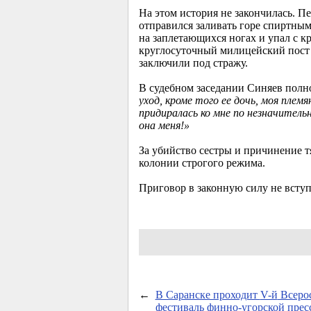
На этом история не закончилась. П
отправился заливать горе спиртным
на заплетающихся ногах и упал с к
круглосуточный милицейский пост 
заключили под стражу.
В судебном заседании Синяев полн
уход, кроме того ее дочь, моя плем
придиралась ко мне по незначител
она меня!»
За убийство сестры и причинение 
колонии строгого режима.
Приговор в законную силу не вступ
←
В Саранске проходит
V-й
Всеро
фестиваль финно-угорской прес