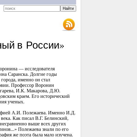
ный в России»
Воронина — исследователя
ина Саранска. Долгие годы
 города, именно он стал
овии. Профессор Воронин
гарева, И.К. Макарова, Д.Ю.
довским краем. Его исторический
ния ученых.
рафией А.И. Полежаева. Именно И.Д.
века. Как писал В.Г. Белинский,
, несравненно выше всех других
нов...» Полежаева знали по его
рафия же поэта была мало изучена.