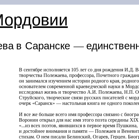
Мордовии
ва в Саранске — единствен
В сентябре исполняется 105 лет со дня рождения И.Д. 
творчества Полежаева, профессора, Почетного граждан
он занимался изучением истории родного края, родного
основателем современной краеведческой науки в Морд
исследовал жизнь и творчество А.И. Полежаева, Н.П. О
Струйского, творческие связи русских писателей с мор
очерк «Саранск» — настольная книга не одного поколе
И все же больше всего имя профессора связано с биог
Воронин открыл для нас имя этого поэта середины XIX 
«...из всех поэтов, явившихся в первое время Пушкина
и достойнее внимания и памяти — Полежаев и Веневити
стихам. О нем писали Белинский, Огарев, Герцен. Биог