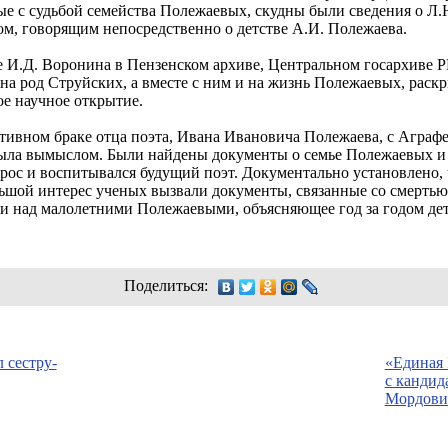
е с судьбой семейства Полежаевых, скудны были сведения о Л.
м, говорящим непосредственно о детстве А.И. Полежаева.
е И.Д. Воронина в Пензенском архиве, Центральном госархиве 
 на род Струйских, а вместе с ним и на жизнь Полежаевых, ра
е научное открытие.
тивном браке отца поэта, Ивана Ивановича Полежаева, с Аграф
была вымыслом. Были найдены документы о семье Полежаевых и и
 рос и воспитывался будущий поэт. Документально установлено,
ьшой интерес ученых вызвали документы, связанные со смерть
ки над малолетними Полежаевыми, объясняющее год за годом де
Поделиться:
 сестру-
«Единая 
с кандид
Мордови