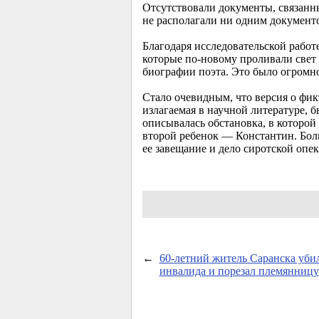
Отсутствовали документы, связанны
не располагали ни одним документо
Благодаря исследовательской работ
которые по-новому проливали свет
биографии поэта. Это было огромно
Стало очевидным, что версия о фик
излагаемая в научной литературе, 
описывалась обстановка, в которой
второй ребенок — Константин. Бол
ее завещание и дело сиротской опе
←
60-летний
житель Саранска убил
инвалида и порезал племянницу