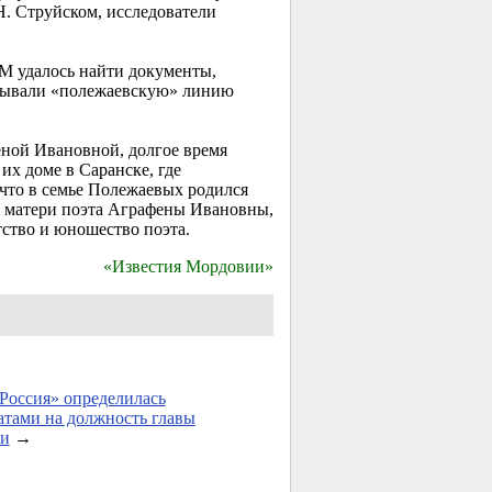
Н. Струйском, исследователи
РМ удалось найти документы,
скрывали «полежаевскую» линию
еной Ивановной, долгое время
х доме в Саранске, где
 что в семье Полежаевых родился
ю матери поэта Аграфены Ивановны,
тство и юношество поэта.
«Известия Мордовии»
Россия» определилась
атами на должность главы
и
→