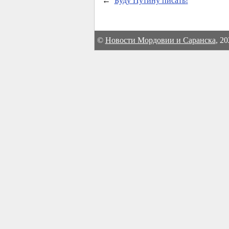
←
Буду Путину писать!
©
Новости Мордовии и Саранска
, 2