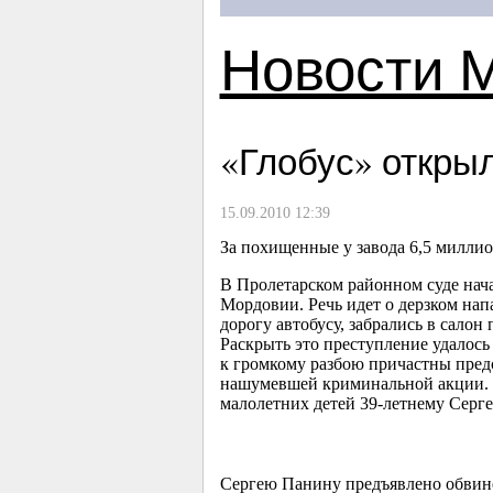
Новости 
«Глобус» откры
15.09.2010 12:39
За похищенные у завода 6,5 миллио
В Пролетарском районном суде нач
Мордовии. Речь идет о дерзком нап
дорогу автобусу, забрались в салон
Раскрыть это преступление удалось
к громкому разбою причастны пред
нашумевшей криминальной акции. В 
малолетних детей
39-летнему
Серге
Сергею Панину предъявлено обвине