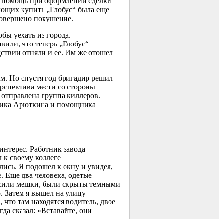
За помощь при оформлении сделки
ающих купить „Глобус“ была еще
 совершено покушение.
обы уехать из города.
или, что теперь „Глобус“
ствии отняли и ее. Им же отошел
м. Но спустя год бригадир решил
ерспектива мести со стороны
отправлена группа киллеров.
анника Арюткина и помощника
интерес. Работник завода
л к своему коллеге
лись. Я подошел к окну и увидел,
. Еще два человека, одетые
носили мешки, были скрыты темными
. Затем я вышел на улицу
 что там находятся водитель, двое
да сказал: «Вставайте, они