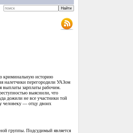
всю криминальную историю
дня налетчики перегородили УАЗом
для выплаты зарплаты рабочим.
преступностью выяснили, что
да дожили не все участники той
му человеку — отцу двоих
нной группы. Подсудимый является