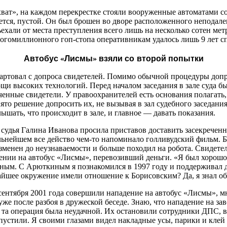
хват», на каждом перекрестке стояли вооруженные автоматами с
тся, пустой. Он был брошен во дворе расположенного неподале
ехали от места преступления всего лишь на несколько сотен ме
огомиллионного гоп-стопа оперативникам удалось лишь 9 лет сп
Автобус «Лисмы» взяли со второй попытки
тартовал с допроса свидетелей. Помимо обычной процедуры допр
и высоких технологий. Перед началом заседания в зале суда бы
еченные свидетели. У правоохранителей есть основания полагать,
ято решение допросить их, не вызывая в зал судебного заседани
лышать, что происходит в зале, и главное — давать показания.
судья Галина Иванова просила приставов доставить засекреченн
льнейшем все действо чем-то напоминало голливудский фильм.
зменен до неузнаваемости и больше походил на робота. Свидетел
адении на автобус «Лисмы», перевозивший деньги. «Я был хоро
м. С Арюткиным я познакомился в 1997 году и поддерживал д
айшее окружение имели отношение к Борисовским? Да, я знал об
сентября 2001 года совершили нападение на автобус «Лисмы», мн
уже после разбоя в дружеской беседе. Знаю, что нападение на за
ко та операция была неудачной. Их остановили сотрудники ДПС
тпустили. Я своими глазами видел накладные усы, парики и клей