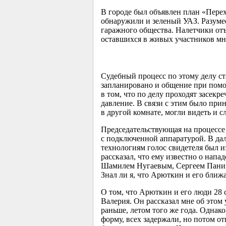
В городе был объявлен план «Пере
обнаружили и зеленый УАЗ. Разумее
гаражного общества. Налетчики отъ
оставшихся в живых участников мн
Судебный процесс по этому делу с
запланировано и общение при помощ
в том, что по делу проходят засекр
давление. В связи с этим было прин
в другой комнате, могли видеть и с
Председательствующая на процессе 
с подключенной аппаратурой. В да
технологиям голос свидетеля был и
рассказал, что ему известно о нап
Шамилем Нугаевым, Сергеем Панины
Знал ли я, что Арюткин и его ближ
О том, что Арюткин и его люди 28 
Валерия. Он рассказал мне об этом 
раньше, летом того же года. Одна
форму, всех задержали, но потом о