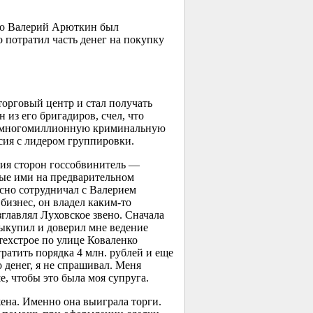
что Валерий Арюткин был
 потратил часть денег на покупку
торговый центр и стал получать
из его бригадиров, счел, что
ю многомиллионную криминальную
асия с лидером группировки.
асия сторон госсобвинитель —
ые ими на предварительном
сно сотрудничал с Валерием
бизнес, он владел каким-то
главлял Луховское звено. Сначала
ыкупил и доверил мне ведение
техстрое по улице Коваленко
ратить порядка 4 млн. рублей и еще
о денег, я не спрашивал. Меня
, чтобы это была моя супруга.
ена. Именно она выиграла торги.