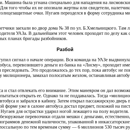
и. Машина была угнана специально для нападения на лисмовски
 Для того чтобы их не опознали жертвы или свидетели, налетчи
 солнцезащитные очки. Нугаев переоделся в форму сотрудника м
алетчики заехали во двор дома № 38 по ул. Б.Хмельницкого. Там
одителя УАЗа. В дальнейшем этот человек проходит по делу как с
ных планах бригады разбойников.
Разбой
тупил сигнал о начале операции. Вся команда на УАЗе выдвинула
обуса, перевозившего деньги из банка на «Лисму», проходит име
ал преследовать. Это продолжалось до тех пор, пока автобус не п
у милиционера, замахал полосатым жезлом, останавливая автобу
са и стал отвлекать его внимание. Этим маневром он дал возмо
опытаться открыть ее. Однако та не поддавалась. Тогда «милици
 автобуса и забрался в кабину. Затем открыл пассажирскую двер
й форме уже в салоне автобуса достал предмет, похожий на писто
Нугаев для острастки ударил ногой лежащего на полу водителя.
 безоружные перевозчики отдали мешки с деньгами, естественно,
лограммов денежной наличности, упакованной в инкассаторские 
олоссальную по тем временам сумму — 6 миллионов 530 тысяч ру