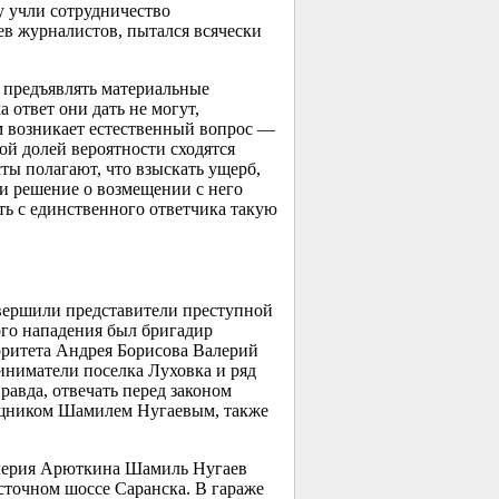
ну учли сотрудничество
ев журналистов, пытался всячески
и предъявлять материальные
 ответ они дать не могут,
им возникает естественный вопрос —
ой долей вероятности сходятся
ты полагают, что взыскать ущерб,
ти решение о возмещении с него
ть с единственного ответчика такую
вершили представители преступной
го нападения был бригадир
итета Андрея Борисова Валерий
иниматели поселка Луховка и ряд
авда, отвечать перед законом
мощником Шамилем Нугаевым, также
алерия Арюткина Шамиль Нугаев
сточном шоссе Саранска. В гараже