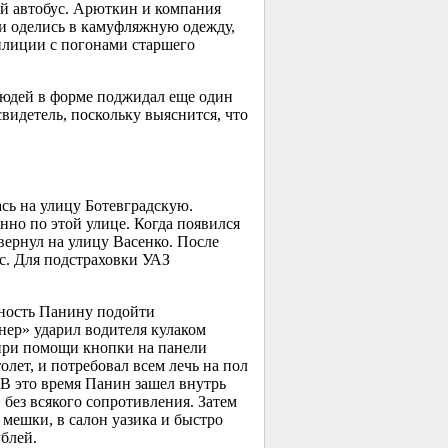
й автобус. Арюткин и компания
ки оделись в камуфляжную одежду,
илиции с погонами старшего
 людей в форме поджидал еще один
видетель, поскольку выяснится, что
сь на улицу Ботевградскую.
нно по этой улице. Когда появился
овернул на улицу Васенко. После
с. Для подстраховки УАЗ
жность Панину подойти
онер» ударил водителя кулаком
ь при помощи кнопки на панели
лет, и потребовал всем лечь на пол
 В это время Панин зашел внутрь
 без всякого сопротивления. Затем
мешки, в салон уазика и быстро
блей.