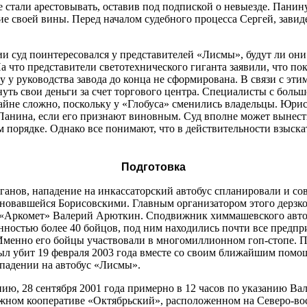
не стали арестовывать, оставив под подпиской о невыезде. Пани
ие своей вины. Перед началом судебного процесса Сергей, завид
и суд поинтересовался у представителей «Лисмы», будут ли он
а что представители светотехнического гиганта заявили, что пока
у у руководства завода до конца не сформирована. В связи с эт
нуть свои деньги за счет торгового центра. Специалисты с больш
крайне сложно, поскольку у «Глобуса» сменились владельцы. Юрис
с Панина, если его признают виновным. Суд вполне может вынес
 порядке. Однако все понимают, что в действительности взыска
Подготовка
анов, нападение на инкассаторский автобус спланировали и со
овавшейся Борисовскими. Главным организатором этого дерзко
Аркомет» Валерий Арюткин. Сподвижник химмашевского автор
ностью более 40 бойцов, под ним находились почти все предпр
Именно его бойцы участвовали в многомиллионном гоп-стопе. Пр
был убит 19 февраля 2003 года вместе со своим ближайшим по
падении на автобус «Лисмы».
ию, 28 сентября 2001 года примерно в 12 часов по указанию В
ажном кооперативе «Октябрьский», расположенном на Северо-во