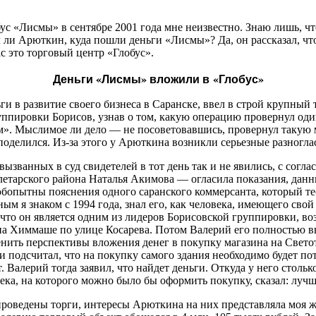
бус «Лисмы» в сентябре 2001 года мне неизвестно. Знаю лишь, 
л ли Арюткин, куда пошли деньги «Лисмы»? Да, он рассказал, что
с это торговый центр «Глобус».
Деньги «Лисмы» вложили в «Глобус»
в развитие своего бизнеса в Саранске, ввел в строй крупный 
ппировки Борисов, узнав о том, какую операцию провернул один 
м». Мыслимое ли дело — не посоветовавшись, провернул таку
 поделился. Из-за этого у Арюткина возникли серьезные разногл
вызванных в суд свидетелей в тот день так и не явились, с согл
тарского района Наталья Акимова — огласила показания, данн
юбопытны пояснения одного саранского коммерсанта, который те
я знаком с 1994 года, знал его, как человека, имеющего свой 
 что он является одним из лидеров Борисовской группировки, воз
на Химмаше по улице Косарева. Потом Валерий его полностью в
енить перспективы вложения денег в покупку магазина на Свето
и подсчитал, что на покупку самого здания необходимо будет пот
. Валерий тогда заявил, что найдет деньги. Откуда у него стольк
ека, на которого можно было бы оформить покупку, сказал: лучше
проведены торги, интересы Арюткина на них представляла моя ж