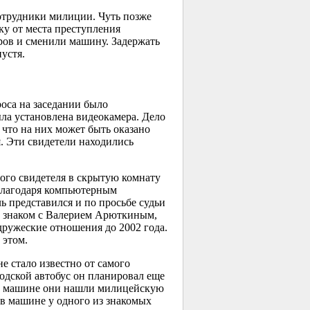
отрудники милиции. Чуть позже
ку от места преступления
тров и сменили машину. Задержать
устя.
оса на заседании было
ла установлена видеокамера. Дело
 что на них может быть оказано
я. Эти свидетели находились
ого свидетеля в скрытую комнату
 Благодаря компьютерным
ь представился и по просьбе судьи
шо знаком с Валерием Арюткиным,
ружеские отношения до 2002 года.
 этом.
е стало известно от самого
водской автобус он планировал еще
, в машине они нашли милицейскую
 в машине у одного из знакомых