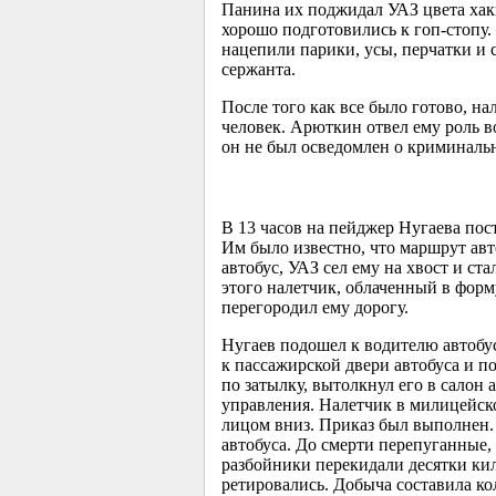
Панина их поджидал УАЗ цвета хак
хорошо подготовились к гоп-стопу.
нацепили парики, усы, перчатки и
сержанта.
После того как все было готово, н
человек. Арюткин отвел ему роль в
он не был осведомлен о криминаль
В 13 часов на пейджер Нугаева пос
Им было известно, что маршрут авт
автобус, УАЗ сел ему на хвост и ст
этого налетчик, облаченный в форм
перегородил ему дорогу.
Нугаев подошел к водителю автобу
к пассажирской двери автобуса и п
по затылку, вытолкнул его в салон
управления. Налетчик в милицейско
лицом вниз. Приказ был выполнен. 
автобуса. До смерти перепуганные,
разбойники перекидали десятки ки
ретировались. Добыча составила к