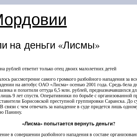
Мордовии
ли на деньги «Лисмы»
на рублей ответит только отец двоих малолетних детей
алось рассмотрение самого громкого разбойного нападения за 
адении на автобус ОАО «Лисма» осенью 2001 года. Средь бела 
 пазика и похитили оттуда 6,5 млн. рублей, предназначавшихся 
 лишь 9 лет спустя. Оперативники по борьбе с организованной 
ставители Борисовской преступной группировки Саранска. До су
связи с чем отвечать за нападение в суде придется лишь одно
ю Панину.
«Лисма» попытается вернуть деньги?
ние в совершении разбойного нападения в составе организова