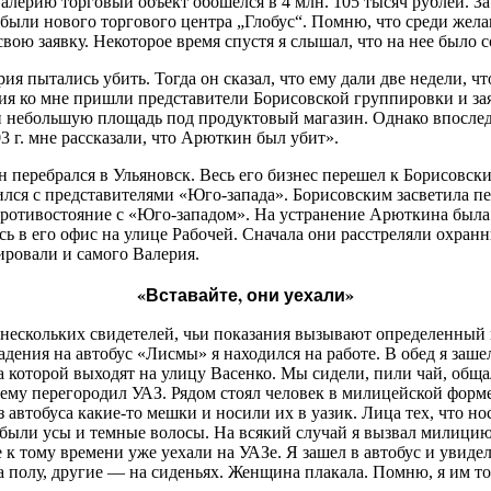
алерию торговый объект обошелся в 4 млн. 105 тысяч рублей. 
ыли нового торгового центра „Глобус“. Помню, что среди жел
свою заявку. Некоторое время спустя я слышал, что на нее было
рия пытались убить. Тогда он сказал, что ему дали две недели, чт
я ко мне пришли представители Борисовской группировки и заяв
 небольшую площадь под продуктовый магазин. Однако впослед
3 г. мне рассказали, что Арюткин был убит».
перебрался в Ульяновск. Весь его бизнес перешел к Борисовски
зился с представителями «Юго-запада». Борисовским засветила п
ротивостояние с «Юго-западом». На устранение Арюткина была 
сь в его офис на улице Рабочей. Сначала они расстреляли охр
ировали и самого Валерия.
«Вставайте, они уехали»
 нескольких свидетелей, чьи показания вызывают определенный 
дения на автобус «Лисмы» я находился на работе. В обед я заше
 которой выходят на улицу Васенко. Мы сидели, пили чай, обща
у ему перегородил УАЗ. Рядом стоял человек в милицейской форме
 автобуса какие-то мешки и носили их в уазик. Лица тех, что 
были усы и темные волосы. На всякий случай я вызвал милицию
 к тому времени уже уехали на УАЗе. Я зашел в автобус и увидел,
полу, другие — на сиденьях. Женщина плакала. Помню, я им тог