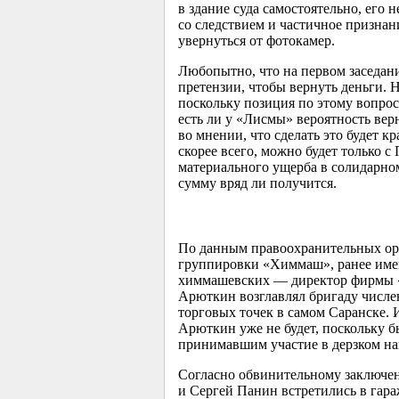
в здание суда самостоятельно, его 
со следствием и частичное признан
увернуться от фотокамер.
Любопытно, что на первом заседани
претензии, чтобы вернуть деньги. Н
поскольку позиция по этому вопрос
есть ли у «Лисмы» вероятность вер
во мнении, что сделать это будет 
скорее всего, можно будет только 
материального ущерба в солидарном
сумму вряд ли получится.
По данным правоохранительных орг
группировки «Химмаш», ранее имен
химмашевских — директор фирмы «
Арюткин возглавлял бригаду числен
торговых точек в самом Саранске. 
Арюткин уже не будет, поскольку 
принимавшим участие в дерзком на
Согласно обвинительному заключен
и Сергей Панин встретились в гар