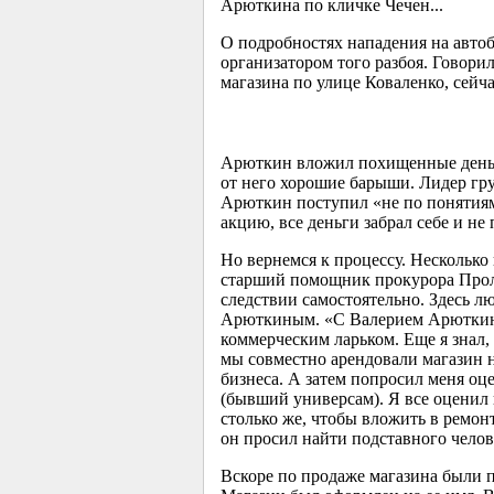
Арюткина по кличке Чечен...
О подробностях нападения на авто
организатором того разбоя. Говори
магазина по улице Коваленко, сейча
Арюткин вложил похищенные деньги 
от него хорошие барыши. Лидер гру
Арюткин поступил «не по понятия
акцию, все деньги забрал себе и не
Но вернемся к процессу. Несколько 
старший помощник прокурора Проле
следствии самостоятельно. Здесь л
Арюткиным. «С Валерием Арюткиным 
коммерческим ларьком. Еще я знал,
мы совместно арендовали магазин 
бизнеса. А затем попросил меня оц
(бывший универсам). Я все оценил 
столько же, чтобы вложить в ремонт
он просил найти подставного челов
Вскоре по продаже магазина были 