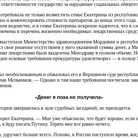
ответственности государство за нарушение социальных обязате
отребовала не только возместить семье Екатерины из республи
 но и компенсировать стоимость препаратов до конца этого года.
рном ведомстве, и в семье Екатерины искренне надеются, что в 
лючены в перечень жизненно необходимых лекарственных средс
 выступали Министерство здравоохранения Мордовии и респуб
л свое решение отсутствием у него указанной суммы денег, а Ми
ыми лекарствами были выделены Минздраву в полном объеме. Н
нции исковые требования прокуратуры удовлетворил — в пользу
ал необоснованным и обжаловал его в Верховном суде республ
лав Мельников. — Однако и там наши требования посчитали за
нения.
«Денег я пока не получила»
стория завершилась в зале судебных заседаний, не приходится.
орит Екатерина. — Мне уже объяснили, что будет хорошо, если м
, я буду писать Путину. Терять мне все равно нечего.
я, удручает больше всего. Похоже, в России наступило время, ко