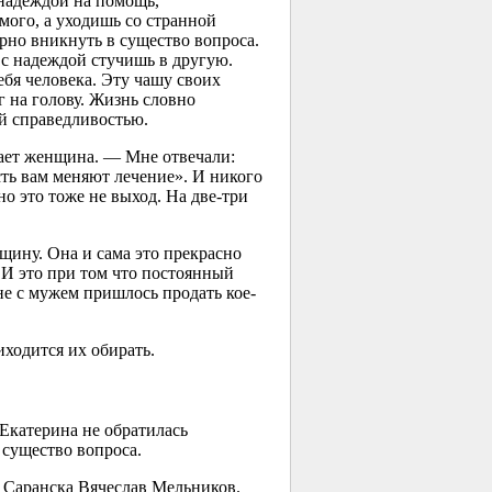
 надеждой на помощь,
амого, а уходишь со странной
рно вникнуть в существо вопроса.
 с надеждой стучишь в другую.
тебя человека. Эту чашу своих
г на голову. Жизнь словно
ой справедливостью.
ает женщина. — Мне отвечали:
сть вам меняют лечение». И никого
о это тоже не выход. На две-три
ину. Она и сама это прекрасно
 И это при том что постоянный
не с мужем пришлось продать кое-
ходится их обирать.
 Екатерина не обратилась
 существо вопроса.
 Саранска Вячеслав Мельников.