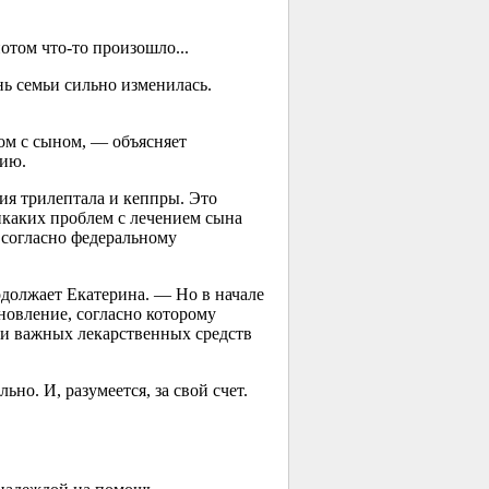
отом что-то произошло...
нь семьи сильно изменилась.
ом с сыном, — объясняет
цию.
я трилептала и кеппры. Это
никаких проблем с лечением сына
 согласно федеральному
одолжает Екатерина. — Но в начале
новление, согласно которому
 и важных лекарственных средств
но. И, разумеется, за свой счет.