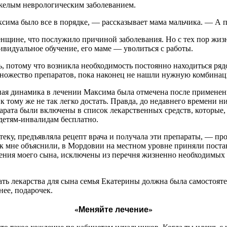
тяжелым неврологическим заболеванием.
ксима было все в порядке, — рассказывает мама мальчика. — А п
енщине, что послужило причиной заболевания. Но с тех пор жиз
видуальное обучение, его маме — уволиться с работы.
, потому что возникла необходимость постоянно находиться ряд
ножество препаратов, пока наконец не нашли нужную комбина
ая динамика в лечении Максима была отмечена после применени
к тому же не так легко достать. Правда, до недавнего времени 
рата были включены в список лекарственных средств, которые,
 детям-инвалидам бесплатно.
еку, предъявляла рецепт врача и получала эти препараты, — пр
ак мне объяснили, в Мордовии на местном уровне приняли поста
ения моего сына, исключены из перечня жизненно необходимых
ть лекарства для сына семья Екатерины должна была самостоятель
нее, подарочек.
«Меняйте лечение»