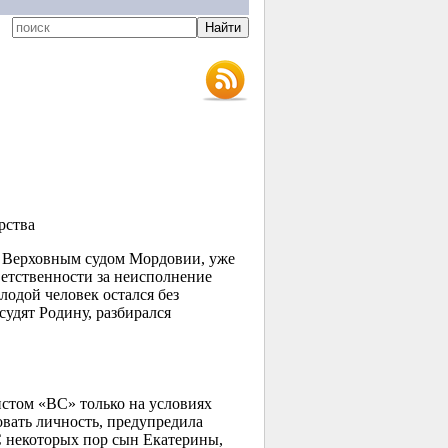
рства
е Верховным судом Мордовии, уже
ветственности за неисполнение
одой человек остался без
судят Родину, разбирался
стом «ВС» только на условиях
вать личность, предупредила
С некоторых пор сын Екатерины,