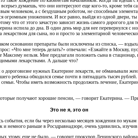
что такое хождение по кабинетам начальников. Когда ты идешь с
всерьез думаешь, что они интересуют еще кого-то, кроме тебя с
ивым человеком, а с бездушным роботом, не способным элемента
тся огромным унижением. И все равно, выйдя из одной двери, ты
потому что от этого зачастую зависит жизнь самого дорогого для 
рина испила до дна. В один день мир для нее перевернулся с но
а лекарством для сына, но и просто за элементарной человеческ
аком основании препараты были исключены из списка, — вздых
рос: «Что мне теперь делать?» отвечали: «Езжайте в Москву, пу
ие Максиму нельзя. Мне предлагали положить сына в стационар, н
одимыми лекарствами. А дальше что?
 о дороговизне нужных Екатерине лекарств, не обманывали женщ
шего ребенка обходился семье почти в пятнадцать тысяч рублей.
а семьи. Чтобы иметь возможность продолжить лечение, Екатери
 которые получают хорошие пенсии, — говорит Екатерина. — При
Это не я, это он
сь события, если бы через несколько месяцев хождения по мукам
ак и немного раньше в Росздравнадзоре, очень удивились, изучив
ных этому, еще не было, — говорит прокурор Ленинского района