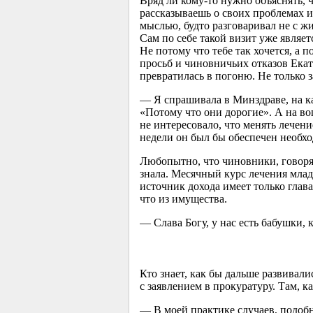
Вряд ли кому-то нужно объяснять, 
рассказываешь о своих проблемах и 
мыслью, будто разговаривал не с ж
Сам по себе такой визит уже являе
Не потому что тебе так хочется, а 
просьб и чиновничьих отказов Екате
превратилась в погоню. Не только з
— Я спрашивала в Минздраве, на к
«Потому что они дорогие». А на воп
не интересовало, что менять лечен
недели он был бы обеспечен необх
Любопытно, что чиновники, говоря
знала. Месячный курс лечения млад
источник дохода имеет только глав
что из имущества.
— Слава Богу, у нас есть бабушки,
Кто знает, как бы дальше развивали
с заявлением в прокуратуру. Там, к
— В моей практике случаев, подоб