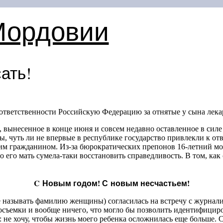
Мордовии
ать!
ответственности Российскую Федерацию за отнятые у сына лека
, вынесенное в конце июня и совсем недавно оставленное в сил
ы, чуть ли не впервые в республике государство привлекли к от
оим гражданином. Из-за бюрократических препонов
16-летний
мол
его мать сумела-таки восстановить справедливость. В том, как 
C Новым годом! С новым несчастьем!
 называть фамилию женщины) согласилась на встречу с журнали
съемки и вообще ничего, что могло бы позволить идентифициро
 не хочу, чтобы жизнь моего ребенка осложнилась еще больше. 