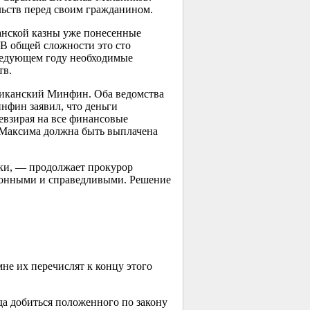
льств перед своим гражданином.
канской казны уже понесенные
 В общей сложности это сто
следующем году необходимые
тв.
ликанский Минфин. Оба ведомства
нфин заявил, что деньги
евзирая на все финансовые
 Максима должна быть выплачена
ики, — продолжает прокурор
конными и справедливыми. Решение
не их перечислят к концу этого
гда добиться положенного по закону