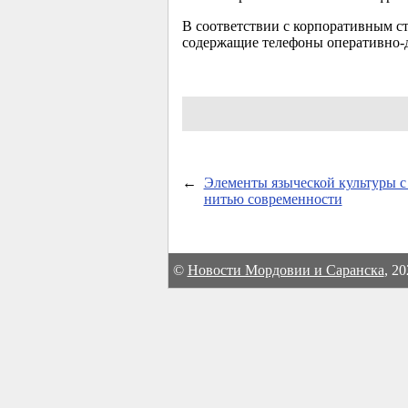
В соответствии с корпоративным с
содержащие телефоны оперативно-д
←
Элементы языческой культуры с
нитью современности
©
Новости Мордовии и Саранска
, 2