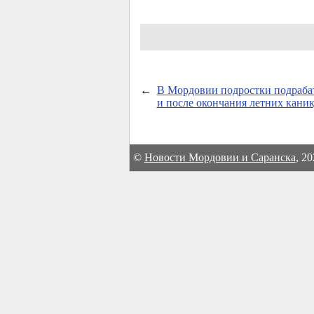
←
В Мордовии подростки подраб
и после окончания летних кани
©
Новости Мордовии и Саранска
, 2