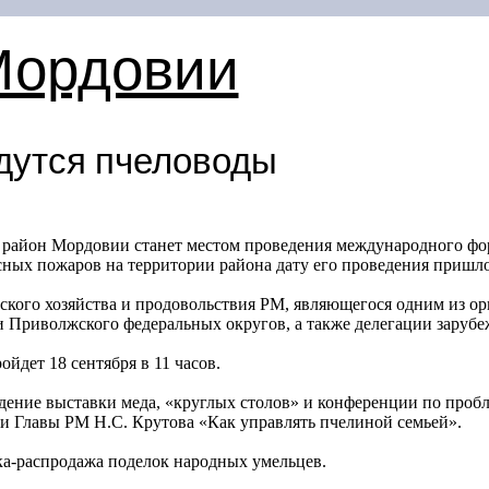
Мордовии
дутся пчеловоды
 район Мордовии станет местом проведения международного фо
есных пожаров на территории района дату его проведения пришло
кого хозяйства и продовольствия РМ, являющегося одним из о
и Приволжского федеральных округов, а также делегации зарубе
йдет 18 сентября в 11 часов.
ение выставки меда, «круглых столов» и конференции по пробл
 Главы РМ Н.С. Крутова «Как управлять пчелиной семьей».
ка-распродажа поделок народных умельцев.