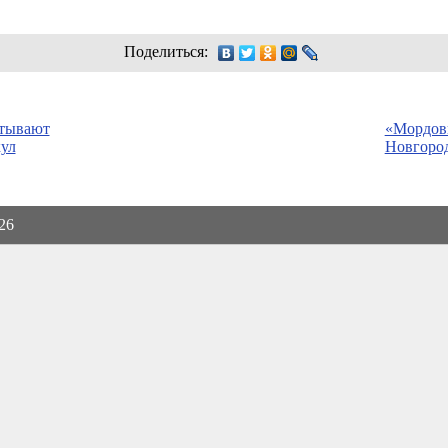
Поделиться:
атывают
«Мордов
кул
Новгород
026