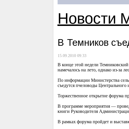
Новости 
В Темников съе
15.09.2010 09:33
В конце этой недели Темниковский
намечалось на лето, однако из-за л
По информации Министерства сельс
съедутся пчеловоды Центрального 
Торжественное открытие форума про
В программе мероприятия — провед
книги Руководителя Администрации
В рамках форума пройдет и выстав