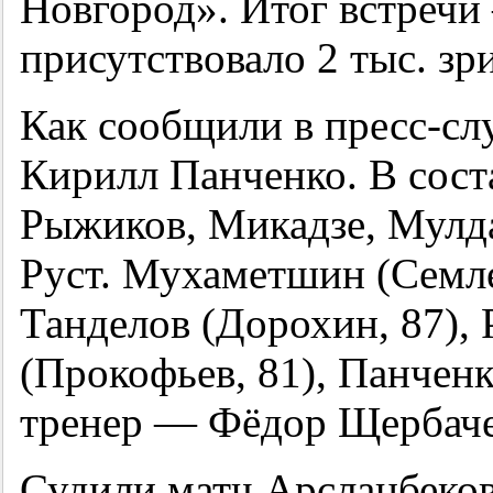
Новгород». Итог встречи 
присутствовало 2 тыс. зр
Как сообщили в пресс-сл
Кирилл Панченко. В сост
Рыжиков, Микадзе, Мулда
Руст. Мухаметшин (Семле
Танделов (Дорохин, 87),
(Прокофьев, 81), Панченк
тренер — Фёдор Щербаче
Судили матч Арсланбеков