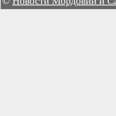
©
Новости Мордовии и С