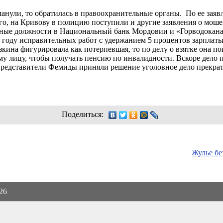
манули, то обратилась в правоохранительные органы. По ее зая
го, на Кривову в полицию поступили и другие заявления о мош
ные должности в Национальный банк Мордовии и «Горводоканал»,
году исправительных работ с удержанием 5 процентов зарплаты 
кина фигурировала как потерпевшая, то по делу о взятке она по
му лицу, чтобы получать пенсию по инвалидности. Вскоре дело п
представители Фемиды приняли решение уголовное дело прекрат
Поделиться:
Жулье бе
026