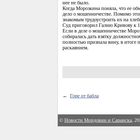
нее не было.
Когда Морозкина поняла, что ее об
дело о мошенничестве. Помимо это
знакомым трудоустроить их на хлеб
Суд приговорил Галию Кривову к 1 
Если в деле о мошенничестве Мороз
собиралась дать взятку должностно
полностью признала вину, в итоге 
раскаянием.
←
Горе от бабла
©
Новости Мордовии и Саранска
, 2