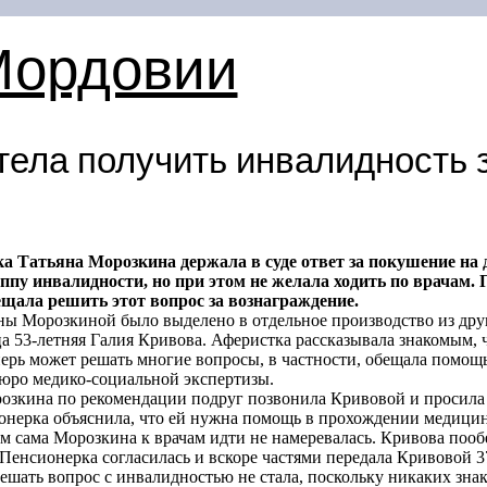
Мордовии
ела получить инвалидность з
ка Татьяна Морозкина держала в суде ответ за покушение на
ппу инвалидности, но при этом не желала ходить по врачам. 
щала решить этот вопрос за вознаграждение.
ны Морозкиной было выделено в отдельное производство из друг
 53-летняя Галия Кривова. Аферистка рассказывала знакомым, ч
перь может решать многие вопросы, в частности, обещала помо
юро медико-социальной экспертизы.
озкина по рекомендации подруг позвонила Кривовой и просила
онерка объяснила, что ей нужна помощь в прохождении медицин
м сама Морозкина к врачам идти не намеревалась. Кривова пооб
 Пенсионерка согласилась и вскоре частями передала Кривовой 37
решать вопрос с инвалидностью не стала, поскольку никаких знак