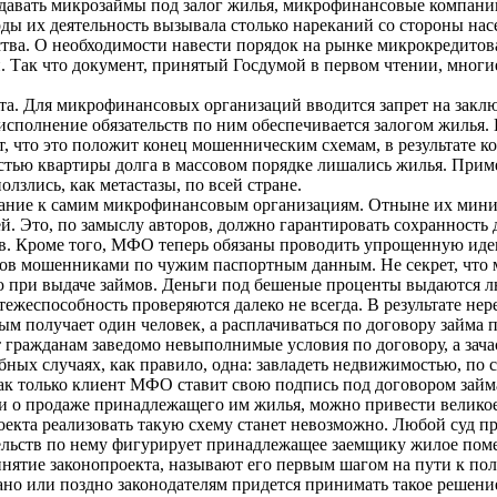
ыдавать микрозаймы под залог жилья, микрофинансовые компани
оды их деятельность вызывала столько нареканий со стороны насе
тва. О необходимости навести порядок на рынке микрокредитова
 Так что документ, принятый Госдумой в первом чтении, многи
та. Для микрофинансовых организаций вводится запрет на закл
исполнение обязательств по ним обеспечивается залогом жилья. 
, что это положит конец мошенническим схемам, в результате к
стью квартиры долга в массовом порядке лишались жилья. Прим
лзлись, как метастазы, по всей стране.
вание к самим микрофинансовым организациям. Отныне их мини
. Это, по замыслу авторов, должно гарантировать сохранность 
ов. Кроме того, МФО теперь обязаны проводить упрощенную ид
мов мошенниками по чужим паспортным данным. Не секрет, что
ю при выдаче займов. Деньги под бешеные проценты выдаются 
тежеспособность проверяются далеко не всегда. В результате нер
 получает один человек, а расплачиваться по договору займа 
гражданам заведомо невыполнимые условия по договору, а зача
бных случаях, как правило, одна: завладеть недвижимостью, по 
Как только клиент МФО ставит свою подпись под договором займа
и о продаже принадлежащего им жилья, можно привести великое
оекта реализовать такую схему станет невозможно. Любой суд п
ательств по нему фигурирует принадлежащее заемщику жилое по
нятие законопроекта, называют его первым шагом на пути к п
ано или поздно законодателям придется принимать такое решение