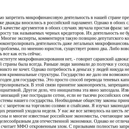
ю запретить микрофинансовую деятельность в нашей стране пр
е дважды вносились в российский парламент. Однако в обоих 
В качестве аргументов в обоих случаях звучала простая фраза: 
росту так называемых черных кредиторов. Их деятельность не бу
ы. Многие эксперты, комментируя такую позицию депутатского к
роконтролировать деятельность даже легальных микрофинансовы
проблемы, по мнению юристов, существует ровно два. Либо вов
ь все как есть сейчас.
институте микрофинансирования нет, - говорит саранский адвока
й страны была всегда. Раньше люди занимали до получки у сосед
никто не хочет. Однако потребность в деньгах у людей никуда не 
ом криминальные структуры. Государство же дало им возможност
ден для государства. Это просто способ перевода теневых капи
нтролироваться. В этой связи принятие законопроекта, запрещаю
циативой. Другое дело, что инициатива эта явно запоздала. Изв
низаций уже пострадали сотни, если не тысячи российских семе
системы нашего государства. Необходимые обществу законы прин
ас с запретом на торговлю солями и спайсами. Я изучал законода
х решений уходила неделя. У нас же все затянулось на шесть ле
асны и многие известные российские экономисты, считающие за
елесообразным для отечественной экономики. Однако не отлич
о считает МФО откровенным злом. С призывами полностью зап