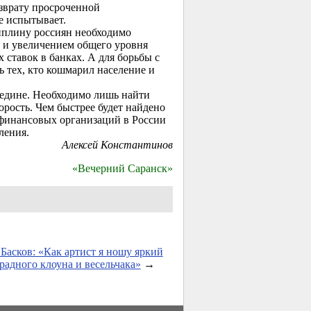
озврату просроченной
не испытывает.
иплину россиян необходимо
 и увеличением общего уровня
ставок в банках. А для борьбы с
ь тех, кто кошмарил население и
ередине. Необходимо лишь найти
орость. Чем быстрее будет найдено
рофинансовых организаций в России
ления.
Алексей Константинов
«Вечерний Саранск»
Басков: «Как артист я ношу яркий
традного клоуна и весельчака»
→