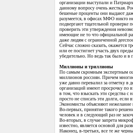
организации выступали и Патриарх
данному вопросу очень жесткая. Ро
бешеные проценты они выдают даже
разумеется, в офисах МФО никто не
подвергают тщательной проверке по
проверить эти утверждения невозмо
имеющие не то что официальной ра
даже людям с ограниченной дееспо
Сейчас сложно сказать, окажется т
или ее постигнет участь двух пред
убедительно. Но ведь так было и в
Миллионы и триллионы
По самым скромным экспертным оце
миллионов россиян. Причем многи
уже давно перевалил за отметку в
организаций имеют просрочку по вз
в том, что взыскать эти средства с
просто не списать эти долги, если 
Экономисты объясняют нежелание в
Во-первых, принятие такого решени
человек и в следующий раз не захоч
Во-вторых, в случае запрета микро
известно, является основой для ра
Наконец, в-третьих, все те же чер