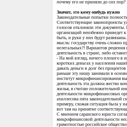
почему его не приняли до сих пор?
Значит, это кому-нибудь нужно
Законодательные попытки полность
Соответствующие законопроекты уж
голосов отклоняли эти документы. 
организаций неизбежно приведет к 
быть, и руки у них будут развязан
мысль: государству очень сложно п
нелегальных?! Вариантов решения 
деятельность в стране, либо оставит
- На мой взгляд, ничего плохого в 
коротких деньгах у населения наше
давать деньги в долг без процентов 
раньше эту нишу занимали в основн
институт микрофинансирования выго
деятельность эта должна жестко ко
жилья, я считаю положительной ини
деятельности микрофинансовых орга
ахиллесова пята законодательной 
примеру, схожая ситуация была у н
вот там на принятие соответствующи
С мнением саранского юриста согл
микрофинансовой деятельности нец
грамотностью российское обществ