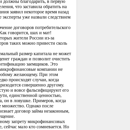
и должны благодарить, в первую
ления, что заставила обратить на
ния заявил некоторое время назад
е эксперты уже назвали следствием
ючение договоров потребительского
Как говорится, шах и мат!
оторых жители России из-за
еров таких можно привести сколь
мальный размер капитала не может
денег граждан и позволит очистить
ентификацию заемщиков. Это
 микрофинансовые компании не
любому желающему. При этом
едко происходят случаи, когда
приходится совершенно другому.
стую и вовсе фальсифицируют его
сути, единственной ценностью,
, он в ловушке. Примеров, когда
 множество. Однако после
ризнает договор займа незаконным,
мещение.
олному запрету микрофинансовых
, сейчас мало кто сомневается. Но