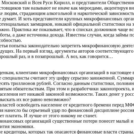
 Московский и Всея Руси Кирилл, и представители Общественн
стовщиков там называют не иначе как мироедами, акцентируя вн
 людям, страдающим алкогольной и наркотической зависимостью
 думает. И хоть представители крупных микрофинансовых орган
тенциальных заемщиков, никакой официальной статистики на это
жно. Практика же показывает, что в списках должников чаще в
боты, а даже источника дохода. Известны случаи, когда займы 
собностью.
ретья попытка законодательно запретить микрофинансовую деяте
ыдущих. На первый взгляд, аргументы авторов соответствующего 
 прошлый раз, и в позапрошлый. А воз, как говорится…
нкам, клиентами микрофинансовых организаций в настоящее в
е специалисты считают эту цифру серьезно заниженной. Сумма
 десять триллионов рублей. Согласно данным статистики, полов
ятым обязательствам. При этом и разработчики законопроекта, и
 населения нет никакой законной возможности. Таких денег у рос
взыскать их все равно невозможно?
ластей освободить население от кредитного бремени перед М
я нанесло бы серьезный удар по финансовой дисциплине россиян
ет платить. И лучше от этого никому не станет.
финансовых организаций существенные потери понесет малый и 
звития экономики.
ные кредиторы, которых так опасаются финансовые власти страны