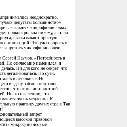
едпринимались неоднократно.
случаях депутаты большинством
запрет легальных микрофинансовых
дет подконтрольна никому, а стало
орпуса, высказывают простую
х организаций. Что уж говорить о
се запретить микрофинансовую
т Сергей Наумов. - Потребность в
ей. Но сейчас мир изменился, и
делась. Ни для кого не секрет, что
ь легализоваться. По сути,
талов в легальные. Но
щего выдачу займов под залог
естно, что от нечистоплотной
й. Но, к сожалению, это
имаются очень медленно. К
тельную практику других стран. Так
т!
конодательный запрет
ающееся высокой правовой
ретить микрофинансовые