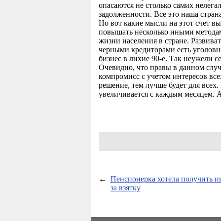
опасаются не столько самих нелега
задолженности. Все это наша стран
Но вот какие мысли на этот счет 
повышать несколько иными метода
жизни населения в стране. Развива
черными кредиторами есть уголовны
бизнес в лихие 90-е. Так неужели 
Очевидно, что правы в данном случ
компромисс с учетом интересов всех
решение, тем лучше будет для всех
увеличивается с каждым месяцем. А
←
Пенсионерка хотела получить и
за взятку