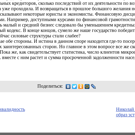
льных кредиторов, сколько последствий от их деятельности по в
а уже проходила. И возвращаться в прошлое большого желания 
высказывают некоторые юристы и экономисты. Финансовую дисц
ми. Например, доступными курсами по финансовой грамотности
ть малый и средний бизнес следовало бы уменьшением кредитных 
й кодекс. В конце концов, сумело же наше государство победит
сейчас силовые структуры стали слабее?
ае обе стороны. И истина в данном споре находится где-то пос
 заинтересованных сторон. Но главное в этом вопросе все же ск
. Пока же, как свидетельствует статистика, число клиентов мик
 вместе с ним растет и сумма просроченной задолженности насе
Поделиться:
нвалидность
Николай 
образ эс