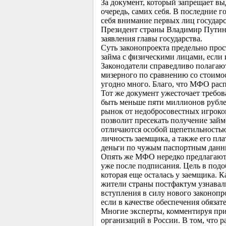
За документ, который запрещает в
очередь, самих себя. В последние г
себя внимание первых лиц государс
Президент страны Владимир Путин.
заявления главы государства.
Суть законопроекта предельно прос
займа с физическими лицами, если 
Законодатели справедливо полагают
мизерного по сравнению со стоимо
угодно много. Благо, что МФО распо
Тот же документ ужесточает требо
быть меньше пяти миллионов рублей
рынок от недобросовестных игрок
позволит пресекать получение зай
отличаются особой щепетильность
личность заемщика, а также его пла
деньги по чужым паспортным данным
Опять же МФО нередко предлагают 
уже после подписания. Цель в подо
которая еще осталась у заемщика. 
жители страны постфактум узнавал
вступления в силу нового законопр
если в качестве обеспечения обяз
Многие эксперты, комментируя при
организаций в России. В том, что р