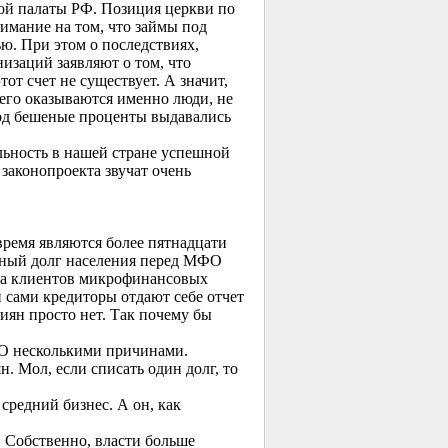
ой палаты РФ. Позиция церкви по
имание на том, что займы под
. При этом о последствиях,
изаций заявляют о том, что
т счет не существует. А значит,
сего оказываются именно люди, не
под бешеные проценты выдавались
льность в нашей стране успешной
законопроекта звучат очень
ремя являются более пятнадцати
рный долг населения перед МФО
ина клиентов микрофинансовых
 сами кредиторы отдают себе отчет
сиян просто нет. Так почему бы
ФО несколькими причинами.
. Мол, если списать один долг, то
средний бизнес. А он, как
. Собственно, власти больше