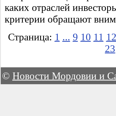
каких отраслей инвесторы
критерии обращают внима
Страница:
1
...
9
10
11
1
23
©
Новости Мордовии и С