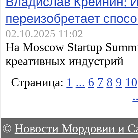
Владислав Крейнин: И
переизобретает спосо
02.10.2025 11:02
На Moscow Startup Summi
креативных индустрий
Страница:
1
...
6
7
8
9
10
.
©
Новости Мордовии и С