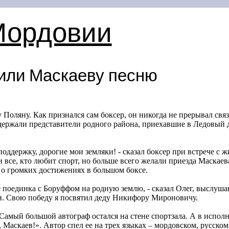
Мордовии
или Маскаеву песню
 Поляну. Как признался сам боксер, он никогда не прерывал свя
ддержали представители родного района, приехавшие в Ледовый 
поддержку, дорогие мои земляки! - сказал боксер при встрече с
 все, кто любит спорт, но больше всего желали приезда Маска
, о громких достижениях в большом боксе.
ле поединка с Боруффом на родную землю, - сказал Олег, выслуш
ни. Свою победу я посвятил деду Никифору Мироновичу.
 Самый большой автограф остался на стене спортзала. А в испол
Маскаев!». Автор спел ее на трех языках – мордовском, русском