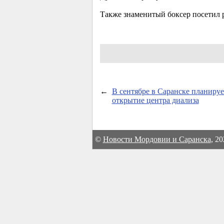
Также знаменитый боксер посетил 
←
В сентябре в Саранске планируе
открытие центра диализа
©
Новости Мордовии и Саранска
, 2