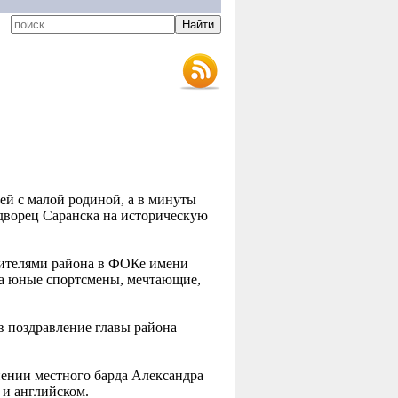
зей с малой родиной, а в минуты
дворец Саранска на историческую
 жителями района в ФОКе имени
ева юные спортсмены, мечтающие,
ав поздравление главы района
нении местного барда Александра
 и английском.