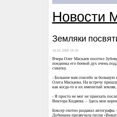
Новости 
Земляки посвят
18.03.2009 18:56
Вчера Олег Маскаев посетил Зубову
поединка его боевой дух очень по
схватку.
- Большое вам спасибо за большую 
Олега Маскаева. На встречу пришли
как когда-то и их именитый земляк
- Я просто не мог не приехать пос
Виктора Кидяева. – Здесь мои кор
Боксер охотно раздавал автографы.
Дубинина прозвучала песня «Виват, 