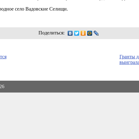
родное село Вадовские Селищи.
Поделиться:
тся
Гранты д
выиграла
026