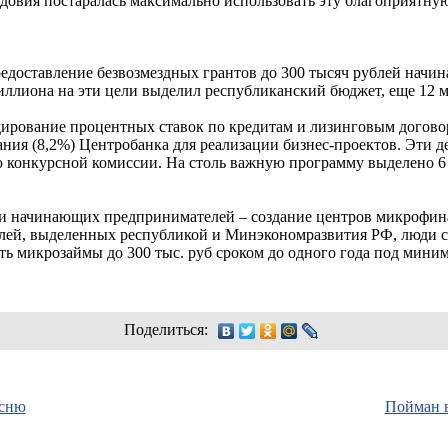
довия постаралась максимально использовать эту благоприятну
редоставление безвозмездных грантов до 300 тысяч рублей нач
иллиона на эти цели выделил республиканский бюджет, еще 12 м
ирование процентных ставок по кредитам и лизинговым договор
ния (8,2%) Центробанка для реализации бизнес-проектов. Эти 
ю конкурсной комиссии. На столь важную программу выделено 6 
и начинающих предпринимателей – создание центров микрофина
ублей, выделенных республикой и Минэкономразвития РФ, люди 
ть микрозаймы до 300 тыс. руб сроком до одного года под мини
Поделиться:
есню
Пойман в