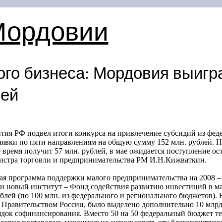
Мордовии
ого бизнеса: Мордовия выигр
лей
тия РФ подвел итоги конкурса на привлечение субсидий из фед
аявки по пяти направлениям на общую сумму 152 млн. рублей. Н
 время получит 57 млн. рублей, в мае ожидается поступление о
истра торговли и предпринимательства РМ И.Н.Кижваткин.
я программа поддержки малого предпринимательства на 2008 – 2
е и новый институт – Фонд содействия развитию инвестиций в 
блей (по 100 млн. из федерального и регионального бюджетов). 
 Правительством России, было выделено дополнительно 10 млрд
ядок софинансирования. Вместо 50 на 50 федеральный бюджет те