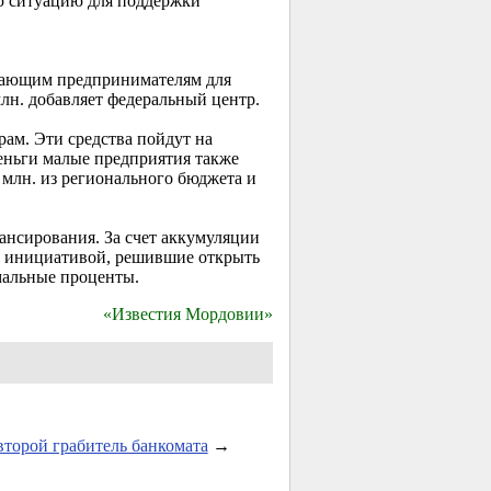
ю ситуацию для поддержки
инающим предпринимателям для
лн. добавляет федеральный центр.
ам. Эти средства пойдут на
деньги малые предприятия также
млн. из регионального бюджета и
нсирования. За счет аккумуляции
с инициативой, решившие открыть
мальные проценты.
«Известия Мордовии»
торой грабитель банкомата
→