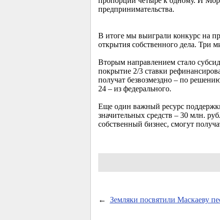
пропорции четыре к одному. И Мор
предпринимательства.
В итоге мы выиграли конкурс на п
открытия собственного дела. Три м
Вторым направлением стало субсид
покрытие 2/3 ставки рефинансирова
получат безвозмездно – по решени
24 – из федерального.
Еще один важный ресурс поддержк
значительных средств – 30 млн. р
собственный бизнес, смогут получа
←
Земляки посвятили Маскаеву п