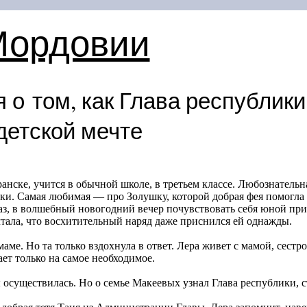
Мордовии
 о том, как Глава республики
детской мечте
анске, учится в обычной школе, в третьем классе. Любознатель
зки. Самая любимая — про Золушку, которой добрая фея помогла 
раз, в волшебный новогодний вечер почувствовать себя юной п
ечтала, что восхитительный наряд даже приснился ей однажды.
маме. Но та только вздохнула в ответ. Лера живет с мамой, сест
ет только на самое необходимое.
 осуществилась. Но о семье Макеевых узнал Глава республики, с