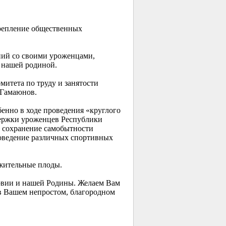
крепление общественных
ний со своими уроженцами,
 нашей родиной.
митета по труду и занятости
 Гамаюнов.
бенно в ходе проведения «круглого
держки уроженцев Республики
: сохранение самобытности
роведение различных спортивных
ожительные плоды.
довии и нашей Родины. Желаем Вам
 в Вашем непростом, благородном