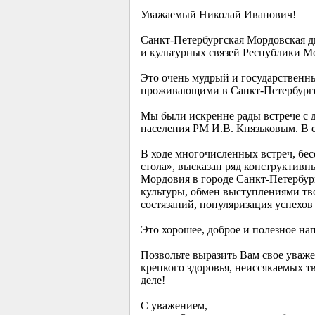
Уважаемый Николай Иванович!
Санкт-Петербургская Мордовская д
и культурных связей Республики М
Это очень мудрый и государственн
проживающими в Санкт-Петербурге,
Мы были искренне рады встрече с д
населения РМ И.В. Князьковым. В 
В ходе многочисленных встреч, бес
стола», высказан ряд конструктив
Мордовия в городе Санкт-Петербург
культуры, обмен выступлениями тв
состязаний, популяризация успехо
Это хорошее, доброе и полезное на
Позвольте выразить Вам свое уваж
крепкого здоровья, неиссякаемых т
деле!
С уважением,