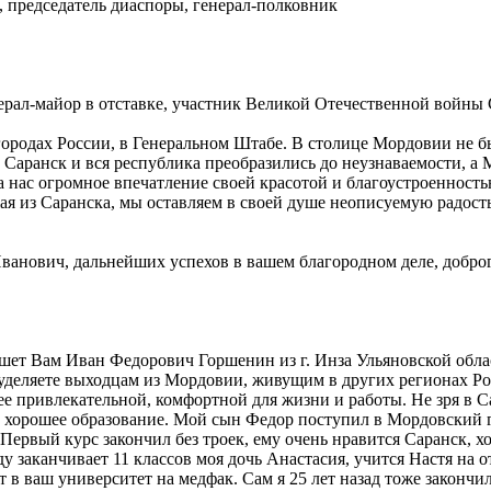
, председатель диаспоры, генерал-полковник
рал-майор в отставке, участник Великой Отечественной войны
родах России, в Генеральном Штабе. В столице Мордовии не бы
 Саранск и вся республика преобразились до неузнаваемости, а
а нас огромное впечатление своей красотой и благоустроенност
ая из Саранска, мы оставляем в своей душе неописуемую радост
нович, дальнейших успехов в вашем благородном деле, доброго
т Вам Иван Федорович Горшенин из г. Инза Ульяновской облас
уделяете выходцам из Мордовии, живущим в других регионах Рос
ее привлекательной, комфортной для жизни и работы. Не зря в 
ь хорошее образование. Мой сын Федор поступил в Мордовский 
Первый курс закончил без троек, ему очень нравится Саранск, хо
у заканчивает 11 классов моя дочь Анастасия, учится Настя на о
 в ваш университет на медфак. Сам я 25 лет назад тоже закончил 