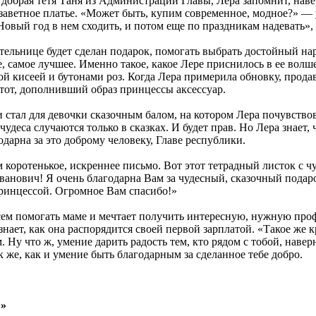
 добрая тетя Таня из Администрации Главы, Лера запомнит, наве
заветное платье. «Может быть, купим современное, модное?» — 
Новый год в нем сходить, и потом еще по праздникам надевать»
тельнице будет сделан подарок, помогать выбрать достойный на
, самое лучшее. Именно такое, какое Лере приснилось в ее волш
кой кисеей и бутонами роз. Когда Лера примерила обновку, прод
тот, дополнивший образ принцессы аксессуар.
стал для девочки сказочным балом, на котором Лера почувствов
чудеса случаются только в сказках. И будет прав. Но Лера знает,
одарна за это доброму человеку, Главе республики.
м коротенькое, искреннее письмо. Вот этот тетрадный листок с 
нович! Я очень благодарна Вам за чудесный, сказочный подаро
принцессой. Огромное Вам спасибо!»
всем помогать маме и мечтает получить интересную, нужную про
знает, как она распорядится своей первой зарплатой. «Такое же 
. Ну что ж, умение дарить радость тем, кто рядом с тобой, навер
 же, как и умение быть благодарным за сделанное тебе добро.
!»