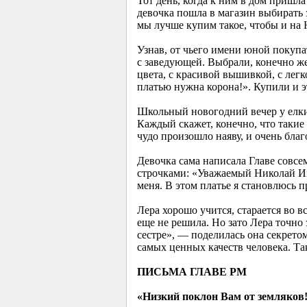
Тот день, когда к ним в дом пришла
девочка пошла в магазин выбирать 
мы лучше купим такое, чтобы и на 
Узнав, от чьего имени юной покупа
с заведующей. Выбрали, конечно же
цвета, с красивой вышивкой, с лег
платью нужна корона!». Купили и э
Школьный новогодний вечер у елки 
Каждый скажет, конечно, что такие 
чудо произошло наяву, и очень благ
Девочка сама написала Главе совсе
строчками: «Уважаемый Николай Ива
меня. В этом платье я становлюсь 
Лера хорошо учится, старается во 
еще не решила. Но зато Лера точно 
сестре», — поделилась она секретом
самых ценных качеств человека. Так
ПИСЬМА ГЛАВЕ РМ
«Низкий поклон Вам от земляков