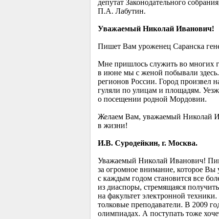
депутат Законодательного собрания
П.А. Лабутин.
Уважаемый Николай Иванович!
Пишет Вам уроженец Саранска гене
Мне пришлось служить во многих го
в июне мы с женой побывали здесь.
регионов России. Город произвел н
гуляли по улицам и площадям. Уезж
о посещении родной Мордовии.
Желаем Вам, уважаемый Николай Ива
в жизни!
И.В. Суродейкин, г. Москва.
Уважаемый Николай Иванович! Пише
за огромное внимание, которое Вы 
с каждым годом становится все бол
из диаспоры, стремящаяся получит
на факультет электронной техники. 
толковые преподаватели. В 2009 год
олимпиадах. А поступать тоже хочет