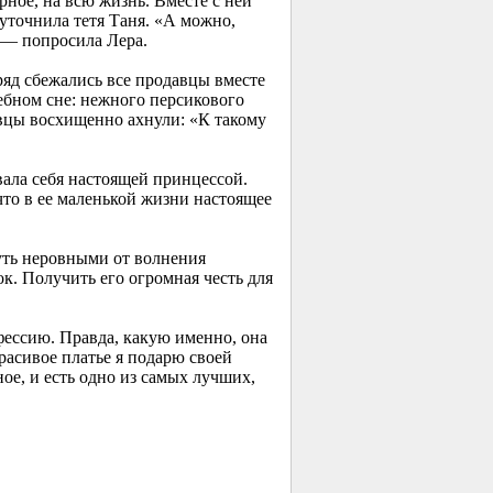
рное, на всю жизнь. Вместе с ней
уточнила тетя Таня. «А можно,
, — попросила Лера.
ряд сбежались все продавцы вместе
ебном сне: нежного персикового
авцы восхищенно ахнули: «К такому
ала себя настоящей принцессой.
 что в ее маленькой жизни настоящее
чуть неровными от волнения
к. Получить его огромная честь для
фессию. Правда, какую именно, она
красивое платье я подарю своей
ное, и есть одно из самых лучших,