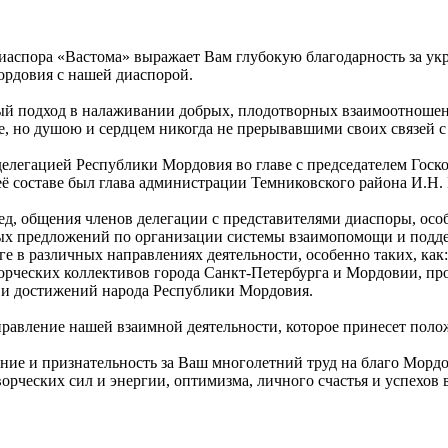
иаспора «Вастома» выражает Вам глубокую благодарность за у
ордовия с нашей диаспорой.
ый подход в налаживании добрых, плодотворных взаимоотноше
 но душою и сердцем никогда не прерывавшими своих связей с
елегацией Республики Мордовия во главе с председателем Госко
её составе был глава администрации Темниковского района И.Н.
ед, общения членов делегации с представителями диаспоры, осо
ных предложений по организации системы взаимопомощи и под
е в различных направлениях деятельности, особенно таких, как
орческих коллективов города Санкт-Петербурга и Мордовии, п
в и достижений народа Республики Мордовия.
правление нашей взаимной деятельности, которое принесет пол
ение и признательность за Ваш многолетний труд на благо Мор
ворческих сил и энергии, оптимизма, личного счастья и успехов