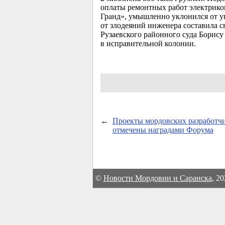
оплаты ремонтных работ электрико
Гранд», умышленно уклонился от уп
от злодеяний инженера составила 
Рузаевского районного суда Борису
в исправительной колонии.
←
Проекты мордовских разработч
отмечены наградами Форума
©
Новости Мордовии и Саранска
, 2