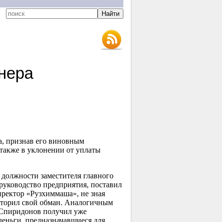
нера
, признав его виновным
также в уклонении от уплаты
 должности заместителя главного
уководство предприятия, поставил
ректор «Рузхиммаша», не зная
овторил свой обман. Аналогичным
 Спиридонов получил уже
еньги, предназначавшиеся для