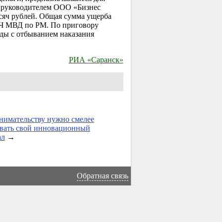
м руководителем ООО «Бизнес
ысяч рублей. Общая сумма ущерба
СЧ МВД по РМ. По приговору
оды с отбыванием наказания
РИА «Саранск»
имательству нужно смелее
вать свой инновационный
ал
→
Обратная связь