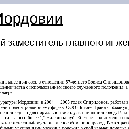
Мордовии
 заместитель главного инже
ики вынес приговор в отношении
57-летнего
Бориса Спиридонова
шенничества с использованием своего служебного положения, а 
азмере.
куратуры Мордовии, в 2004 — 2005 годах Спиридонов, работая в
ени подконтрольной ему фирмы ООО «Бизнес Гранд», обманув р
 не пригодный для нормальной эксплуатации шинопровод. Генди
платил за него более 1,5 миллиона рублей. Через год инженер п
ш» изготовленный кустарным способом шинопровод. В этот раз
обными махинациями мужчина положил в свой карман немалые д