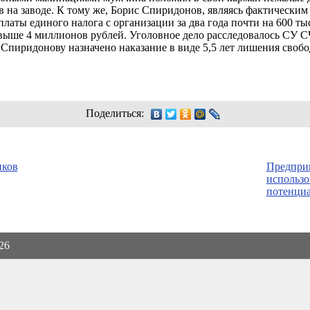
в на заводе. К тому же, Борис Спиридонов, являясь фактически
латы единого налога с организации за два года почти на 600 т
свыше 4 миллионов рублей. Уголовное дело расследовалось СУ 
 Спиридонову назначено наказание в виде 5,5 лет лишения своб
Поделиться:
иков
Предприн
использо
потенци
026