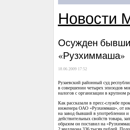
Новости 
Осужден бывший
«Рузхиммаша»
18.06.2009 17:52
Рузаевский районный суд республ
в совершении четырех эпизодов мо
налогов с организации в крупном р
Как рассказали в пресс-службе про
инженера ОАО «Рузхиммаш», от им
на завод бывший в употреблении и
действительных свойств товара, за
образом он поставил на «Рузхимма
2 миллиона 336 тысяч рублей. Под