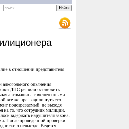
милиционера
илие в отношении представителя
 алкогольного опьянения
удники ДПС решили остановить
ульная автомашина с включенными
ой все же преградили путь его
мент подозреваемый, не выходя
ря на то, что сотрудник милиции,
алось задержать нарушителя закона.
ами. После проведенной проверки
одписки о невыезде. Ведется