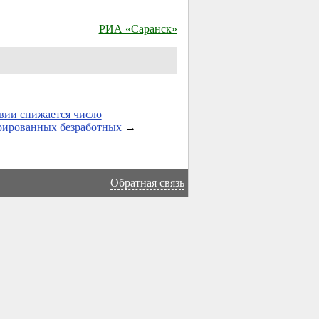
РИА «Саранск»
вии снижается число
рированных безработных
→
Обратная связь