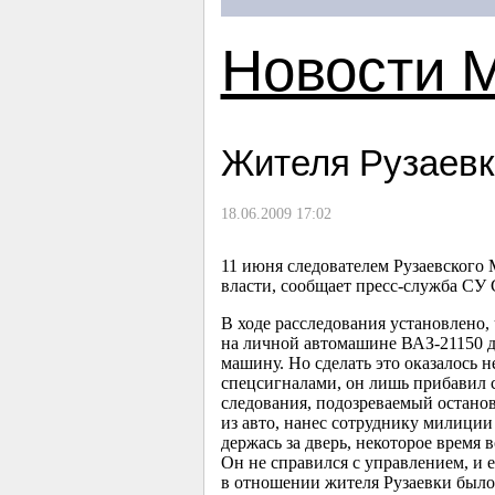
Новости 
Жителя Рузаевк
18.06.2009 17:02
11 июня следователем Рузаевского
власти, сообщает пресс-служба СУ
В ходе расследования установлено, 
на личной автомашине ВАЗ-21150 д
машину. Но сделать это оказалось 
спецсигналами, он лишь прибавил с
следования, подозреваемый остано
из авто, нанес сотруднику милиции 
держась за дверь, некоторое время 
Он не справился с управлением, и 
в отношении жителя Рузаевки было 