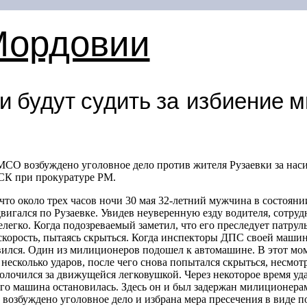
Мордовии
и будут судить за избиение 
 МСО возбуждено уголовное дело против жителя Рузаевки за нас
 СК при прокуратуре РМ.
что около трех часов ночи 30 мая
32-летний
мужчина в состоянии
вигался по Рузаевке. Увидев неуверенную езду водителя, сотр
нелегко. Когда подозреваемый заметил, что его преследует патр
корость, пытаясь скрыться. Когда инспекторы ДПС своей машин
вился. Один из милиционеров подошел к автомашине. В этот мо
несколько ударов, после чего снова попытался скрыться, несмот
волочился за движущейся легковушкой. Через некоторое время уд
его машина остановилась. Здесь он и был задержан милиционер
возбуждено уголовное дело и избрана мера пресечения в виде п