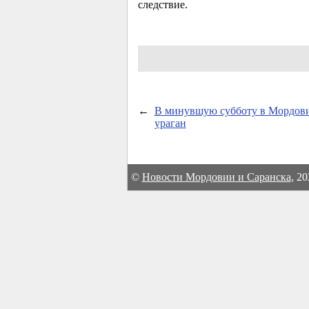
следствие.
←
В минувшую субботу в Мордов
ураган
©
Новости Мордовии и Саранска
, 2