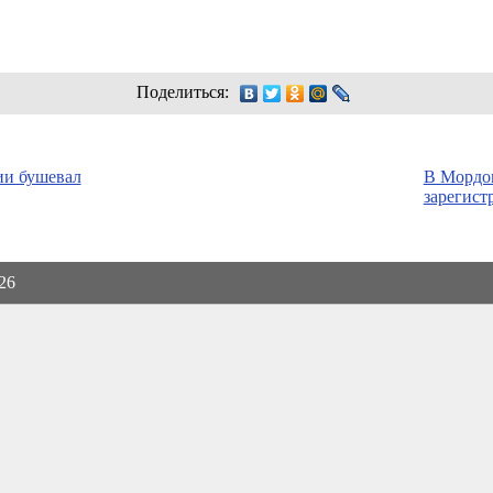
Поделиться:
ии бушевал
В Мордо
зарегист
026