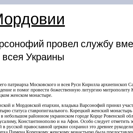
Мордовии
рсонофий провел службу вме
 всея Украины
его патриарха Московского и всея Руси Кирилла архиепископ 
дение и помог провести божественную литургию митрополиту 
цком женском монастыре.
нской и Мордовской епархии, владыка Варсонофий принял участ
тырю статуса ставропигиального. Корецкий женский монастырь
в небольшом районном украинском городе Корце Ровенской обл
усалиму, Константинополю и на Афон. Особо следует отметить 
в русской православной церкви сохранил это древнее рукодели
иарха Пимена Корецкому женскому монастырю была предоставлен