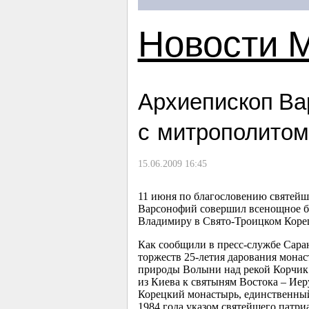
Новости 
Архиепископ Ва
с митрополитом
15.06.2009 16:45
11 июня по благословению святейш
Варсонофий совершил всенощное б
Владимиру в Свято-Троицком Коре
Как сообщили в пресс-службе Сара
торжеств
25-летия
дарования монас
природы Волыни над рекой Корчик 
из Киева к святыням Востока – Иер
Корецкий монастырь, единственный 
1984 года указом святейшего патр