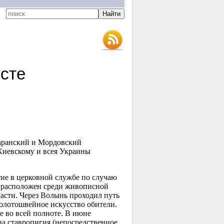
сте
Саранский и Мордовский
Киевскому и всея Украины
ие в церковной службе по случаю
 расположен среди живописной
асти. Через Волынь проходил путь
золотошвейное искусство обители.
е во всей полноте. В июне
а ставропигия (непосредственное