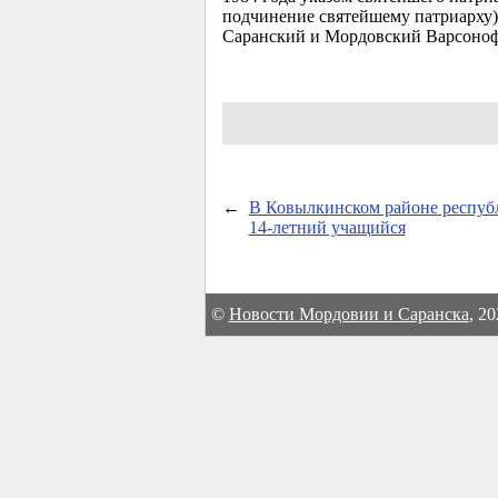
подчинение святейшему патриарху).
Саранский и Мордовский Варсоноф
←
В Ковылкинском районе респуб
14-летний
учащийся
©
Новости Мордовии и Саранска
, 2