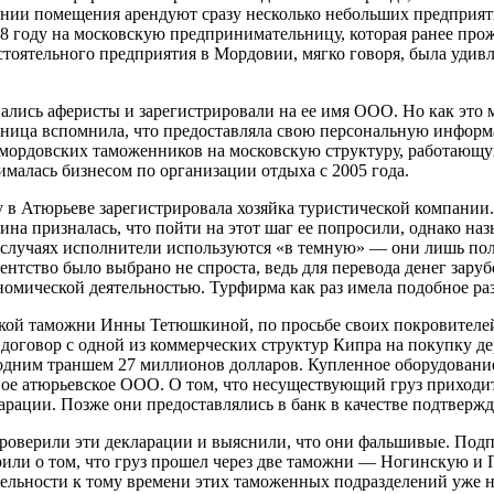
ании помещения арендуют сразу несколько небольших предприят
8 году на московскую предпринимательницу, которая ранее прож
стоятельного предприятия в Мордовии, мягко говоря, была удив
ались аферисты и зарегистрировали на ее имя ООО. Но как это м
ница вспомнила, что предоставляла свою персональную информ
 мордовских таможенников на московскую структуру, работающу
ималась бизнесом по организации отдыха с 2005 года.
в Атюрьеве зарегистрировала хозяйка туристической компании.
а призналась, что пойти на этот шаг ее попросили, однако на
их случаях исполнители используются «в темную» — они лишь по
гентство было выбрано не спроста, ведь для перевода денег зару
номической деятельностью. Турфирма как раз имела подобное ра
ской таможни Инны Тетюшкиной, по просьбе своих покровителе
 договор с одной из коммерческих структур Кипра на покупку д
к одним траншем 27 миллионов долларов. Купленное оборудован
вое атюрьевское ООО. О том, что несуществующий груз приходит
ации. Позже они предоставлялись в банк в качестве подтвержде
оверили эти декларации и выяснили, что они фальшивые. Подп
орили о том, что груз прошел через две таможни — Ногинскую 
ельности к тому времени этих таможенных подразделений уже н