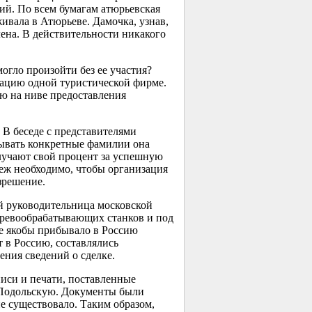
ий. По всем бумагам атюрьевская
ивала в Атюрьеве. Дамочка, узнав,
лена. В действительности никакого
огло произойти без ее участия?
ацию одной туристической фирме.
ю на ниве предоставления
 В беседе с представителями
зывать конкретные фамилии она
лучают свой процент за успешную
беж необходимо, чтобы организация
зрешение.
й руководительница московской
еревообрабатывающих станков и под
ие якобы прибывало в Россию
 в Россию, составлялись
ния сведений о сделке.
иси и печати, поставленные
и Подольскую. Документы были
е существовало. Таким образом,