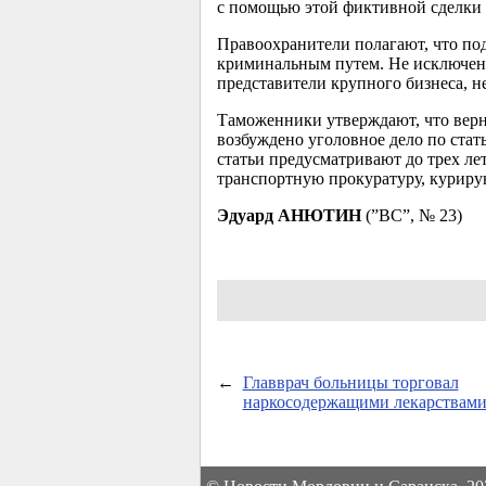
с помощью этой фиктивной сделки 
Правоохранители полагают, что под
криминальным путем. Не исключено
представители крупного бизнеса, н
Таможенники утверждают, что верн
возбуждено уголовное дело по стат
статьи предусматривают до трех ле
транспортную прокуратуру, кури
Эдуард АНЮТИН
(”ВС”, № 23)
←
Главврач больницы торговал
наркосодержащими лекарствам