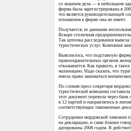
со знанием дела — в небольшом зд
фирма была зарегистрирована в 200
что является руководительницей со
отношения к фирме она не имеет.
Получается, ее данными воспользов
Вскоре столичная предприниматель
Так цепочка расследования вывела
туристических услуг. Компания зан
Выяснилось, что подставную фирму 
правоохранительных органов женщин
отказывается. Как правило, в так
махинацию. Надо сказать, что тура
имела право заниматься внешнеэко
По словам пресс-секретаря мордов
туристической компании составила
этот документ перевела через бан
в 12 партий и направлялось в липо
соответствующие таможенные деклар
Сотрудники мордовской таможни пр
на декларации, и сами бланки гов
датированы 2008 годом. В действит