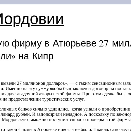
Мордовии
ую фирму в Атюрьеве 27 мил
ли» на Кипр
 вывели 27 миллионов долларов», — с таким сенсационным зая
. Именно на эту сумму якобы был заключен договор на поставк
ия для загадочной атюрьевской фирмы. При этом сделка была о
на предоставлении туристических услуг.
оличных банков сильно удивились, когда узнали о приобретени
ллиард рублей. И заподозрили неладное. А поскольку по законо
в Мордовскую таможню поступил запрос о проверке этой фирмы
то такой фирмы в Атюрьеве никогда не было. Правда, само мест