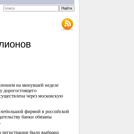
лионов
влением на минувшей неделе
у дорогостоящего
существлена через московскую
и небольшой фирмой в российской
дательству банки обязаны
.
о регистрации было выбрано