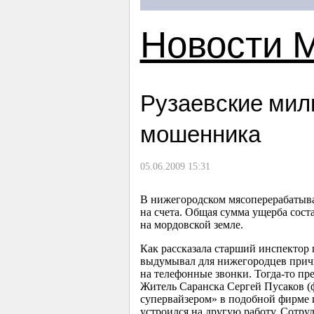
Новости 
Рузаевские мил
мошенника
05.06.2009 15:31
В нижегородском мясоперерабатываю
на счета. Общая сумма ущерба сос
на мордовской земле.
Как рассказала старший инспектор
выдумывал для нижегородцев причин
на телефонные звонки. Тогда-то пр
Житель Саранска Сергей Пусаков (
супервайзером» в подобной фирме и
устроился на другую работу. Сотр