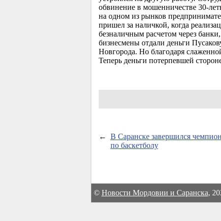
обвинение в мошенничестве
30-лет
на одном из рынков предпринимател
пришел за наличкой, когда реализа
безналичным расчетом через банки
бизнесмены отдали деньги Пусакову
Новгорода. Но благодаря слаженной
Теперь деньги потерпевшей стороне 
←
В Саранске завершился чемпио
по баскетболу
©
Новости Мордовии и Саранска
, 2