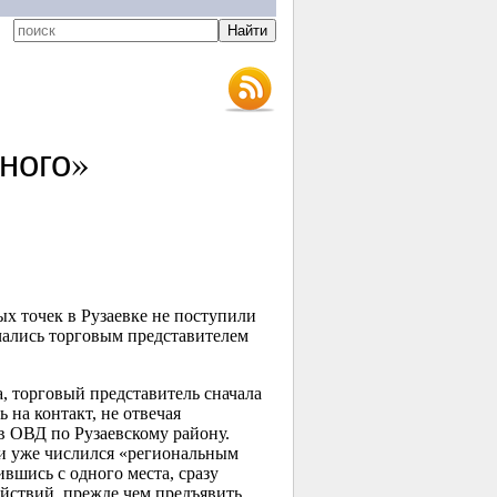
ного»
ых точек в Рузаевке не поступили
чались торговым представителем
 торговый представитель сначала
 на контакт, не отвечая
в ОВД по Рузаевскому району.
и уже числился «региональным
вшись с одного места, сразу
йствий, прежде чем предъявить