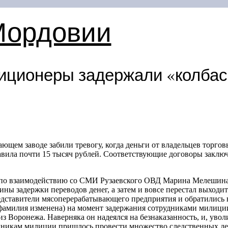
Мордовии
иционеры задержали «колбас
щем заводе забили тревогу, когда деньги от владельцев торгов
тавила почти 15 тысяч рублей. Соответствующие договоры заклю
 по взаимодействию со СМИ Рузаевского ОВД Марина Мелешина,
ы задержки переводов денег, а затем и вовсе перестал выходить
едставители мясоперерабатывающего предприятия и обратились 
фамилия изменена) на момент задержания сотрудниками милици
з Воронежа. Наверняка он надеялся на безнаказанность, и, уволи
удникам милиции пришлось провести множество следственных де