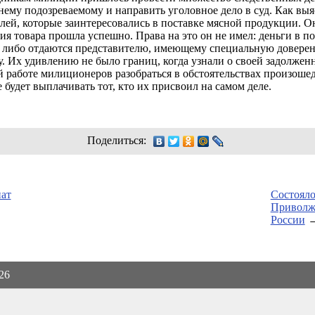
нему
подозреваемому и направить уголовное дело в суд. Как выя
ей, которые заинтересовались в поставке мясной продукции. О
ция товара прошла успешно. Права на это он не имел: деньги в п
, либо отдаются представителю, имеющему специальную довере
. Их удивлению не было границ, когда узнали о своей задолже
 работе милиционеров разобраться в обстоятельствах произошед
будет выплачивать тот, кто их присвоил на самом деле.
Поделиться:
нат
Состояло
Приволж
России
026