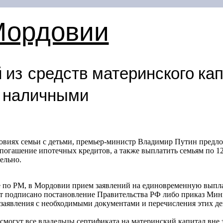
Мордовии
 из средств материнского ка
 наличными
овиях семьи с детьми, премьер-министр Владимир Путин предло
 погашение ипотечных кредитов, а также выплатить семьям по 1
ельно.
 по РМ, в Мордовии прием заявлений на единовременную выпла
дет подписано постановление Правительства РФ либо приказ Мин
заявления с необходимыми документами и перечисления этих де
смогут все владельцы сертификата на материнский капитал вне з