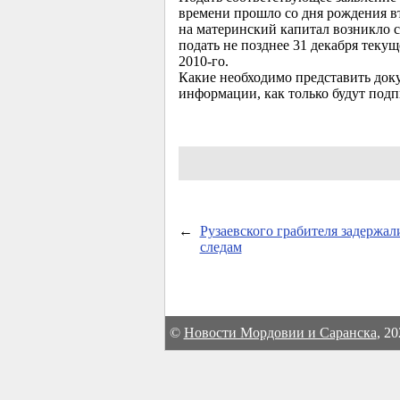
времени прошло со дня рождения в
на материнский капитал возникло с 
подать не позднее 31 декабря текущ
2010-го
.
Какие необходимо представить док
информации, как только будут под
←
Рузаевского грабителя задержал
следам
©
Новости Мордовии и Саранска
, 2