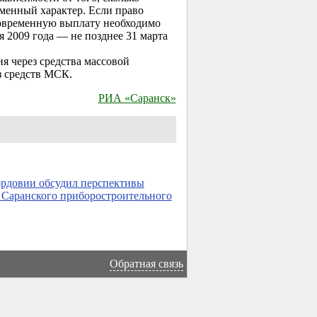
менный характер. Если право
овременную выплату необходимо
ря 2009 года — не позднее 31 марта
 через средства массовой
з средств МСК.
РИА «Саранск»
рдовии обсудил перспективы
 Саранского приборостроительного
→
Обратная связь