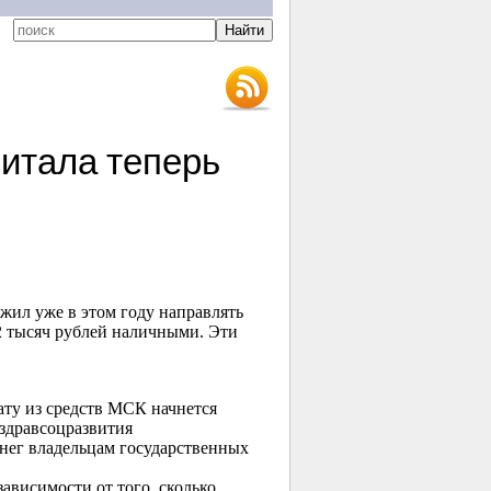
питала теперь
жил уже в этом году направлять
2 тысяч рублей наличными. Эти
ту из средств МСК начнется
здравсоцразвития
нег владельцам государственных
ависимости от того, сколько