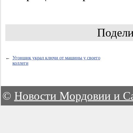
Подели
←
Угонщик украл ключи от машины у своего
коллеги
©
Новости Мордовии и С