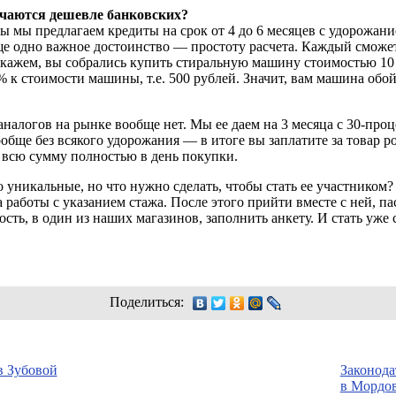
чаются дешевле банковских?
 мы предлагаем кредиты на срок от 4 до 6 месяцев с удорожани
е одно важное достоинство — простоту расчета. Каждый сможет
 Скажем, вы собрались купить стиральную машину стоимостью 10
% к стоимости машины, т.е. 500 рублей. Значит, вам машина обой
налогов на рынке вообще нет. Мы ее даем на 3 месяца с
30-про
обще без всякого удорожания — в итоге вы заплатите за товар ро
в всю сумму полностью в день покупки.
 уникальные, но что нужно сделать, чтобы стать ее участником?
работы с указанием стажа. После этого прийти вместе с ней, 
ть, в один из наших магазинов, заполнить анкету. И стать уже 
Поделиться:
в Зубовой
Законода
в Мордо