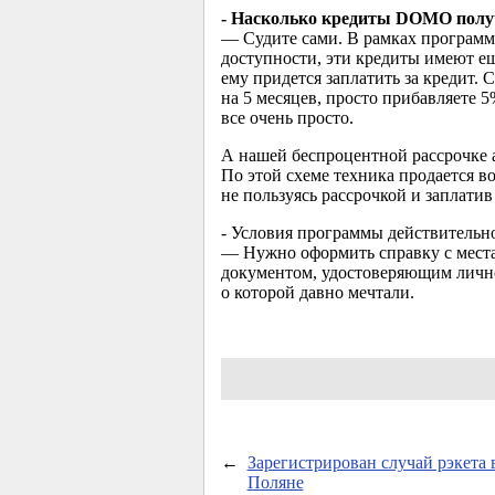
- Насколько кредиты DOMO полу
— Судите сами. В рамках программы
доступности, эти кредиты имеют ещ
ему придется заплатить за кредит.
на 5 месяцев, просто прибавляете 5
все очень просто.
А нашей беспроцентной рассрочке а
По этой схеме техника продается во
не пользуясь рассрочкой и заплати
- Условия программы действительно
— Нужно оформить справку с места 
документом, удостоверяющим личнос
о которой давно мечтали.
←
Зарегистрирован случай рэкета 
Поляне