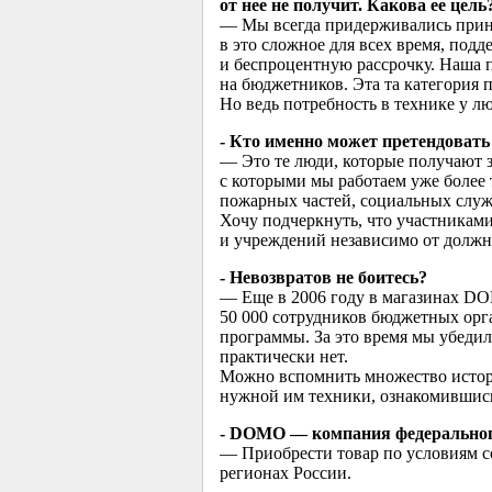
от нее не получит. Какова ее цель
— Мы всегда придерживались прин
в это сложное для всех время, под
и беспроцентную рассрочку. Наша п
на бюджетников. Эта та категория 
Но ведь потребность в технике у люд
- Кто именно может претендоват
— Это те люди, которые получают з
с которыми мы работаем уже более 
пожарных частей, социальных служ
Хочу подчеркнуть, что участникам
и учреждений независимо от должн
- Невозвратов не боитесь?
— Еще в 2006 году в магазинах DO
50 000 сотрудников бюджетных орг
программы. За это время мы убедил
практически нет.
Можно вспомнить множество истори
нужной им техники, ознакомившис
- DOMO — компания федерального 
— Приобрести товар по условиям с
регионах России.