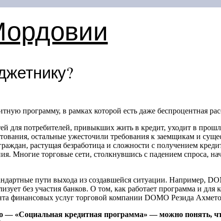
Мордовии
джетнику?
ную программу, в рамках которой есть даже беспроцентная рас
й для потребителей, привыкших жить в кредит, уходит в прошл
тования, остальные ужесточили требования к заемщикам и суще
раждан, растущая безработица и сложности с получением креди
ия. Многие торговые сети, столкнувшись с падением спроса, на
стандартные пути выхода из создавшейся ситуации. Например, D
зует без участия банков. О том, как работает программа и для к
ента финансовых услуг торговой компании DOMO Резида Ахмето
нию — «Социальная кредитная программа» — можно понять, ч