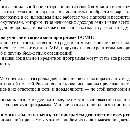
?
ципа социальной ориентированности нашей компании и считае
держать население, предложив возможность приобрести товары, 
рограмма в ее нынешнем виде работает уже с апреля и рассчита
покупателей, которым из-за невысоких доходов банки чаще всего
ей не пропала, и им так же надо стирать, гладить, готовить еду,
ь на участие в социальной программе DOMO?
арплату из государственных средств: помимо работников сферы 
трех лет, это сотрудники МВД и других правоохранительных ор
б и других бюджетных организаций.
и нашей социальной кредитной программы могут стать все раб
ости.
MO появилась рассрочка для работников сферы образования и зд
анизаций по всей России воспользовались нашим предложением
ись в их ответственности и порядочности — по этой категории 
й конкретных людей, которые, не имея в распоряжении полной
ь с условиями программы. Многие из них стали нашими постоя
масштаба. Это значит, что программа действует во всех ре
оциальной программы можно в любом из наших магазинов, кот