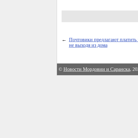
←
Почтовики предлагают платить з
не выходя из дома
©
Новости Мордовии и Саранска
, 2