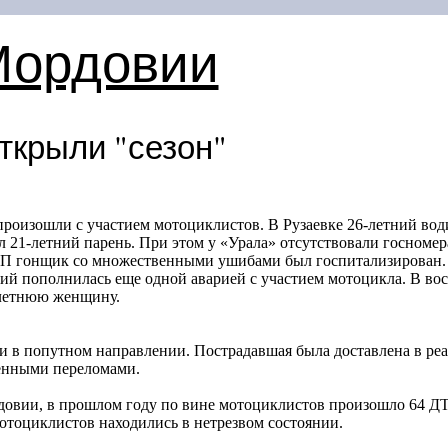
Мордовии
ткрыли "сезон"
роизошли с участием мотоциклистов. В Рузаевке 26-летний вод
 21-летний парень. При этом у «Урала» отсутствовали госномер
ДТП гонщик со множественными ушибами был госпитализирован.
ий пополнилась еще одной аварией с участием мотоцикла. В вос
-летнюю женщину.
и в попутном направлении. Пострадавшая была доставлена в р
енными переломами.
вии, в прошлом году по вине мотоциклистов произошло 64 ДТП,
отоциклистов находились в нетрезвом состоянии.