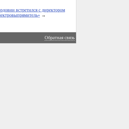
рдовии встретился с директором
ектровыпрямитель»
→
Обратная связь