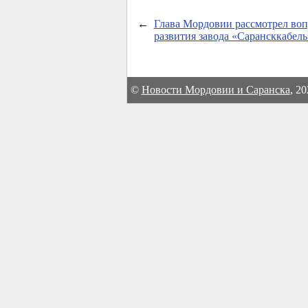
←
Глава Мордовии рассмотрел во
развития завода «Сарансккабель
©
Новости Мордовии и Саранска
, 2