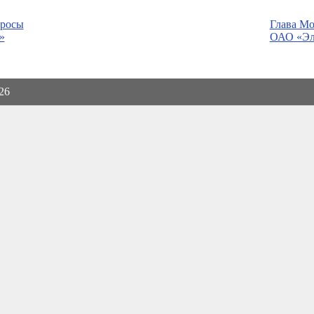
просы
Глава Мо
»
ОАО «Эл
026