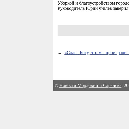
Уборкой и благоустройством городс
Руководитель Юрий Филев заверил,
←
«Слава Богу, что мы проиграли 
©
Новости Мордовии и Саранска
, 2