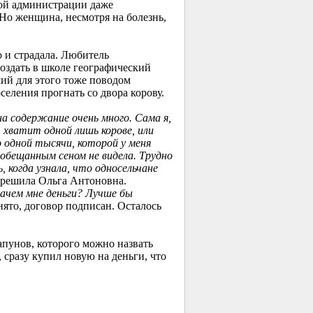
кой администрации даже
 Но женщина, несмотря на болезнь,
о и страдала. Любитель
создать в школе географический
ший для этого тоже поводом
еления прогнать со двора корову.
 на содержание очень много. Сама я,
, хватит одной лишь корове, или
о одной тысячи, которой у меня
 обещанным сеном не видела. Трудно
, когда узнала, что односельчане
решила Ольга Антоновна.
ачем мне деньги? Лучше бы
нято, договор подписан. Осталось
апунов, которого можно назвать
 сразу купил новую на деньги, что