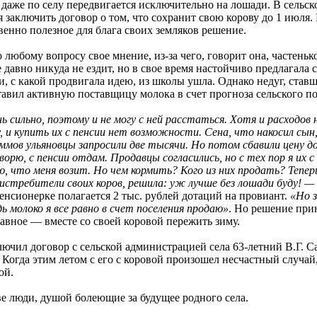
 даже по селу передвигается исключительно на лошади. В сельс
я заключить договор о том, что сохранит свою корову до 1 июля.
венно полезное для блага своих земляков решение.
любому вопросу свое мнение, из-за чего, говорит она, частеньк
давно никуда не ездит, но в свое время настойчиво предлагала 
и, с какой продвигала идею, из школы ушла. Однако недуг, став
тавил активную поставщицу молока в счет прогноза сельского пос
нь сильно, поэтому и не могу с ней расстаться. Хотя и расходов
, и купить их с пенсии нет возможности. Сена, что накосил сын
аммов ульяновцы запросили две тысячи. Но потом сбавили цену д
орю, с пенсии отдам. Продавцы согласились, но с тех пор я их с
ю, что меня возит. Но чем кормить? Кого из них продать? Теперь
к истребители своих коров, решила: уж лучше без лошади буду! —
нсионерке полагается 2 тыс. рублей дотаций на провиант.
«Но з
дь молоко я все равно в счет поселения продаю»
. Но решение при
авное — вместе со своей коровой пережить зиму.
лючил договор с сельской администрацией села
63-летний
В.Г. С
Когда этим летом с его с коровой произошел несчастный случай,
ой.
ве люди, душой болеющие за будущее родного села.