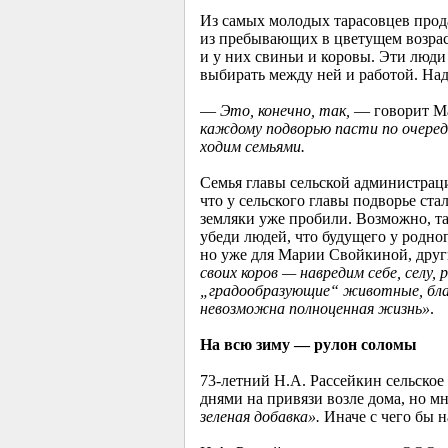
Из самых молодых тарасовцев прода
из пребывающих в цветущем возраст
и у них свиньи и коровы. Эти люди
выбирать между ней и работой. Надо
—
Это, конечно, так,
— говорит М
каждому подворью пасти по очереди
ходим семьями.
Семья главы сельской администраци
что у сельского главы подворье ст
земляки уже пробили. Возможно, та
убеди людей, что будущего у родног
но уже для Марии Свойкиной, други
своих коров — навредим себе, селу,
„градообразующие“ животные, благ
невозможна полноценная жизнь»
.
На всю зиму — рулон соломы
73-летний
Н.А. Рассейкин сельское 
днями на привязи возле дома, но м
зеленая добавка».
Иначе с чего бы н