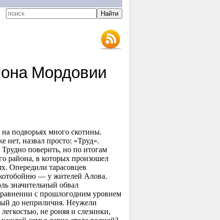
йона Мордовии
и на подворьях много скотины.
е нет, назвал просто: «Труд».
 Трудно поверить, но по итогам
го района, в которых произошел
ях. Опередили тарасовцев
скотобойню — у жителей Алова.
оль значительный обвал
в сравнении с прошлогодним уровнем
ьный до неприличия. Неужели
 легкостью, не роняя и слезинки,