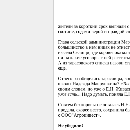
жители за короткий срок выгнали с
скотине, годами верой и правдой с
Глава сельской администрации Мари
большинство в нем никак не отнест
из села Селищи, где коровы оказали
ни на какие уговоры с ней расстат
А из тарасовского списка назови с
еще.
Отчего разобиделись тарасовцы, ко
школы Надежда Маврушкина?
«Так
своим словам, но уже о Е.Н. Живаев
уже есть».
Надо думать, поняла Е.
Совсем без коровы не осталась Н.Н
продала, скорее всего, сохранила 
с ООО"Агроинвест«.
Не убедили!