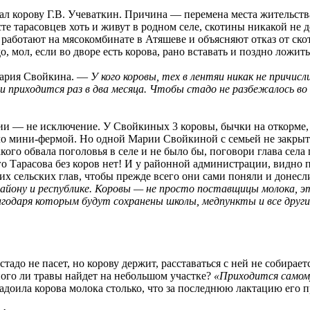
л корову Г.В. Учеваткин. Причина — перемена места жительства
е тарасовцев хоть и живут в родном селе, скотины никакой не 
 работают на мясокомбинате в Атяшеве и объясняют отказ от ск
, мол, если во дворе есть корова, рано вставать и поздно ложить
ария Свойкина. —
У кого коровы, тех в лентяи никак не причисл
 приходится раз в два месяца. Чтобы стадо не разбежалось во 
и — не исключение. У Свойкиных 3 коровы, бычки на откорме, 
ало мини-фермой. Но одной Марии Свойкиной с семьей не закрыт
кого обвала поголовья в селе и не было бы, поговори глава села
о Тарасова без коров нет! И у районной администрации, видно п
х сельских глав, чтобы прежде всего они сами поняли и донесл
 району и республике. Коровы — не просто поставщицы молока, э
одаря которым будут сохранены школы, медпункты и все други
стадо не пасет, но корову держит, расставаться с ней не собирае
ного ли травы найдет на небольшом участке?
«Приходится самому
адоила корова молока столько, что за последнюю лактацию его п