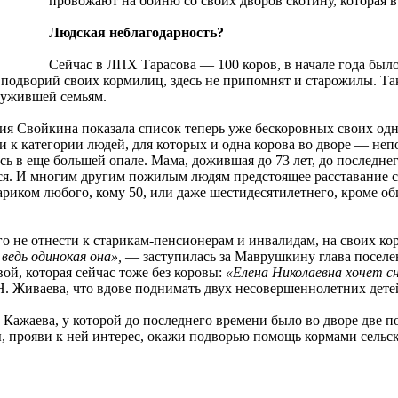
провожают на бойню со своих дворов скотину, которая в
Людская неблагодарность?
Сейчас в ЛПХ Тарасова — 100 коров, в начале года было
 подворий своих кормилиц, здесь не припомнят и старожилы. Та
лужившей семьям.
я Свойкина показала список теперь уже бескоровных своих одно
и к категории людей, для которых и одна корова во дворе — не
сь в еще большей опале. Мама, дожившая до 73 лет, до последнег
ься. И многим другим пожилым людям предстоящее расставание с
тариком любого, кому 50, или даже шестидесятилетнего, кроме о
го не отнести к старикам-пенсионерам и инвалидам, на своих ко
 ведь одинокая она»,
— заступилась за Маврушкину глава поселен
ой, которая сейчас тоже без коровы:
«Елена Николаевна хочет сн
Н. Живаева, что вдове поднимать двух несовершеннолетних детей
. Кажаева, у которой до последнего времени было во дворе две п
бы, прояви к ней интерес, окажи подворью помощь кормами сельс