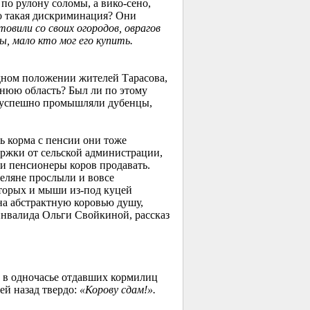
по рулону соломы, а вико-сено,
го такая дискриминация? Они
товили со своих огородов, оврагов
ы, мало кто мог его купить.
дном положении жителей Тарасова,
днюю область? Был ли по этому
ма успешно промышляли дубенцы,
ть корма с пенсии они тоже
ржки от сельской администрации,
ли пенсионеры коров продавать.
селяне прослыли и вовсе
оторых и мыши из-под куцей
на абстрактную коровью душу,
 инвалида Ольги Свойкиной, рассказ
к, в одночасье отдавших кормилиц
ей назад твердо:
«Корову сдам!».