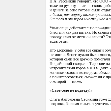
Н.А. Рассейкин говорит, что ООО «
тоже по рулону, — лишь своим рабо
и деньги за сено готовы были отда
и балок, нам корову тоже пришлось 
Оттого и от коров многие у нас в с
Ульяновцы действительно пожаднич
блестели как два пятака. Но самим
поводу клич от местной власти? Эт
ардатовцы.
Кто здоровые, у себя все овраги об
не могли. Денег нужно было много
которой сами все дружно помогали 
По районной сводке, в Тарасове на 
истребителями коров в ЛПХ, даже 2
копешки соломы возле дома сбежали
а поинтересоваться, сможет ли с пр
о которой — ниже.
«Свое село не подведу!»
Ольга Антоновна Свойкина тоже хот
под нож, бывшая сельская учительни