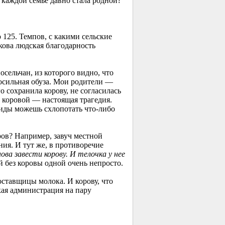
 каждой семье давно стала родной?
 125. Темпов, с какими сельские
кова людская благодарность
сельчан, из которого видно, что
посильная обуза. Мои родители —
о сохранила корову, не согласилась
 коровой — настоящая трагедия.
биды можешь схлопотать что-либо
ров? Например, завуч местной
ия. И тут же, в противоречие
ова завести корову. И телочка у нее
 без коровы одной очень непросто.
оставщицы молока. И корову, что
кая администрация на пару