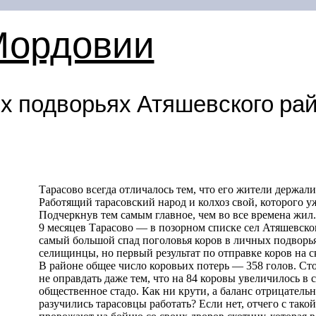
Мордовии
х подворьях Атяшевского ра
Тарасово всегда отличалось тем, что его жители держал
Работящий тарасовский народ и колхоз свой, которого уж
Подчеркнув тем самым главное, чем во все времена жил.
9 месяцев Тарасово — в позорном списке сел Атяшевско
самый большой спад поголовья коров в личных подворь
селищинцы, но первый результат по отправке коров на 
В районе общее число коровьих потерь — 358 голов. Ст
не оправдать даже тем, что на 84 коровы увеличилось 
общественное стадо. Как ни крути, а баланс отрицател
разучились тарасовцы работать? Если нет, отчего с такой