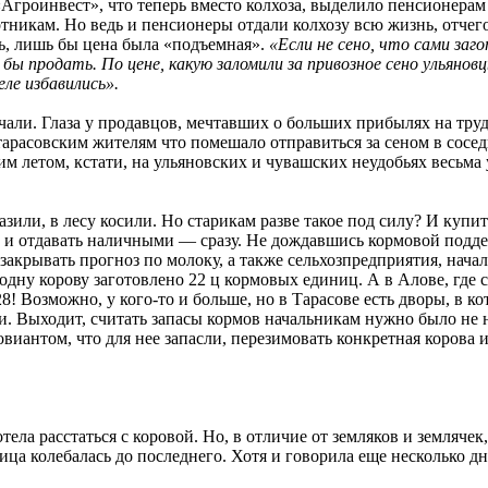
Агроинвест», что теперь вместо колхоза, выделило пенсионерам 
тникам. Но ведь и пенсионеры отдали колхозу всю жизнь, отче
ть, лишь бы цена была «подъемная».
«Если не сено, что сами заго
бы продать. По цене, какую заломили за привозное сено ульяновц
еле избавились».
али. Глаза у продавцов, мечтавших о больших прибылях на тру
 тарасовским жителям что помешало отправиться за сеном в сосе
им летом, кстати, на ульяновских и чувашских неудобьях весь
лазили, в лесу косили. Но старикам разве такое под силу? И купи
, и отдавать наличными — сразу. Не дождавшись кормовой подде
закрывать прогноз по молоку, а также сельхозпредприятия, нача
одну корову заготовлено 22 ц кормовых единиц. А в Алове, где 
8! Возможно, у кого-то и больше, но в Тарасове есть дворы, в к
. Выходит, считать запасы кормов начальникам нужно было не 
овиантом, что для нее запасли, перезимовать конкретная корова
ела расстаться с коровой. Но, в отличие от земляков и земляче
ца колебалась до последнего. Хотя и говорила еще несколько дн