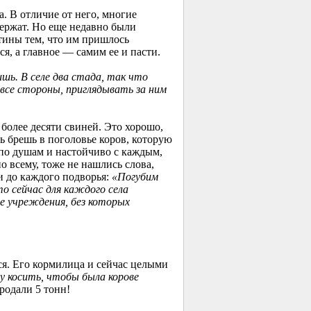
. В отличие от него, многие
держат. Но еще недавно были
отины тем, что им пришлось
ся, а главное — самим ее и пасти.
ишь. В селе два стада, так что
все стороны, приглядывать за ним
более десяти свиней. Это хорошо,
ь брешь в поголовье коров, которую
 по душам и настойчиво с каждым,
о всему, тоже не нашлись слова,
и до каждого подворья:
«Погубим
то сейчас для каждого села
е учреждения, без которых
тся. Его кормилица и сейчас целыми
 косить, чтобы была корове
родали 5 тонн!