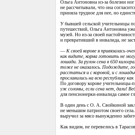
Ольга Антоновна из-за болезни ног
не рассчитывали, что она согласитс
приняла трудное для нее, но единст
У бывшей сельской учительницы по 
путешествий, Ольга Антоновна уже 
музей. Но из-за своей настойчивост
и превративший в инвалида, не зас
—
К своей корове я привязалась оче
как видите, корма готовить не могу
лошади. За рулон сена в 650 килогр
тоже не оказалось. Подождите, гов
расстаться и с коровой, и с лошадь
прославились на всю республику ка
По договору корове учительницы-пе
уж соломы, если сена нет, дали! Ве
для пенсионерки-инвалида самое гл
В один день с О. А. Свойкиной зак
не меньшим патриотом своего села. 
выручил за мясо вынужденно забит
Как видим, не перевелись в Тарасо