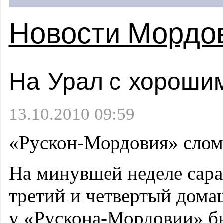
Новости Мордо
На Урал с хороши
13.10.2010 09:59
«Рускон-Мордовия» сло
На минувшей неделе сар
третий и четвертый дома
у «Рускона-Мордовии» б