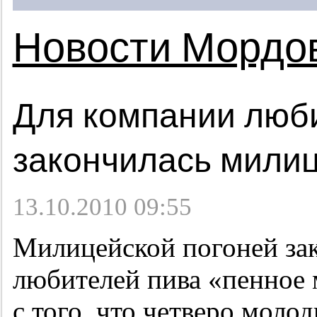
Новости Мордо
Для компании люби
закончилась милиц
13.10.2010 09:55
Милицейской погоней за
любителей пива «пенное 
с того, что четверо моло