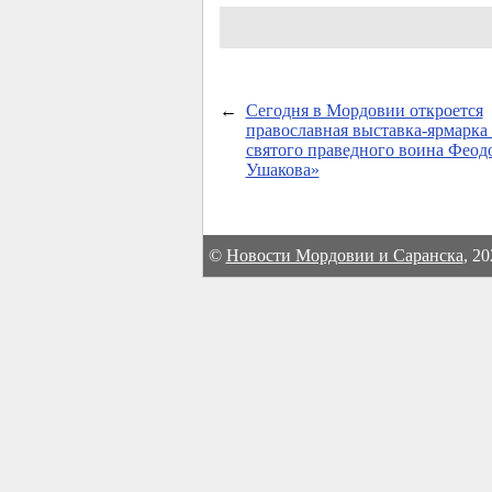
←
Сегодня в Мордовии откроется
православная выставка-ярмарка
святого праведного воина Феод
Ушакова»
©
Новости Мордовии и Саранска
, 2