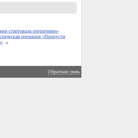
ии стартовала оперативно-
тическая операция «Пропусти
а»
→
Обратная связь