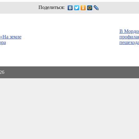
Поделиться:
В Мордов
 «На земле
профилак
ора
пешеход
026