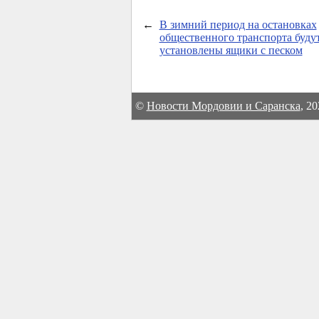
←
В зимний период на остановках
общественного транспорта буду
установлены ящики с песком
©
Новости Мордовии и Саранска
, 2