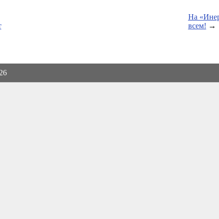
На «Инер
т
всем!
→
026