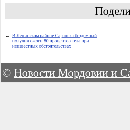
Подели
←
В Ленинском районе Саранска бездомный
получил ожоги 80 процентов тела при
неизвестных обстоятельствах
©
Новости Мордовии и С