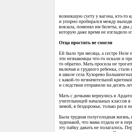
возникшую суету у вагона, кто-то 
и упорно пробирался между выходящ
вокзала, поменял им билеты, и два д
которую даже время не изгладило и
Отца простить не смогли
Ей было три месяца, а сестре Неле 
эти незнакомцы что-то искали и при
то обратно. Мать просила не трогат
включая и грудного ребенка, стал
в школе села Хухорево Большеигнат
с какой-то незначительной критикой
и следствия отправили на десять ле
Мать с дочками вернулись в Ардатов
учительницей начальных классов в 
зимой, в бездорожье, только раз в 
Была трудная полуголодная жизнь, н
худенькой, что мама отдала ее в п
эту пайку давать не полагалось. Пе