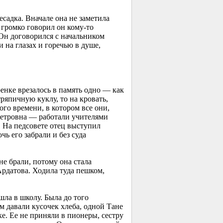
есадка. Вначале она не заметила
громко говорил он кому-то
 Он договорился с начальником
и на глазах и горечью в душе,
ренке врезалось в память одно — как
ряпичную куклу, то на кровать,
ого времени, в котором все они,
Петровна — работали учителями
. На педсовете отец выступил
чь его забрали и без суда
не брали, потому она стала
Ардатова. Ходила туда пешком,
шла в школу. Была до того
м давали кусочек хлеба, одной Тане
ке. Ее не приняли в пионеры, сестру