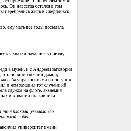
, что приезжает. Они втроем зимой
ось. Он навсегда остался в том
мы перебрались жить в Свердловск,
тво, ему мать все годы посылала
еет. Схватки начались в поезде,
еди в музей, и с Андреем заговорил
, что по возвращении домой,
нурял себя упражнениями и поступил
чил и чем заманил тот случайный
ла служба на флоте, академия
анах и в звании полковника
а-то я плакала, умоляла его
еринской любви.
закончил университет имени