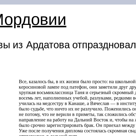
Мордовии
вы из Ардатова отпраздновал
Все, казалось бы, в их жизни было просто: на школьно
керосиновой лампе под патефон, они заметили друг дру
хрупкая восьмиклассница Таня и серьезный скромный 
восемь лет, наполненных учебой, разлуками, редкими в
училась на медсестру в Канаше, а Вячеслав — в инстит
было судьбе, что ничто их не разлучило. Поженились он
не потому, что не верили в приметы, так сложились обс
направление на работу на Дальний Восток и, чтобы на
было срочно зарегистрировать брак. Он приехал между
Уже после получения диплома состоялась скромная сва