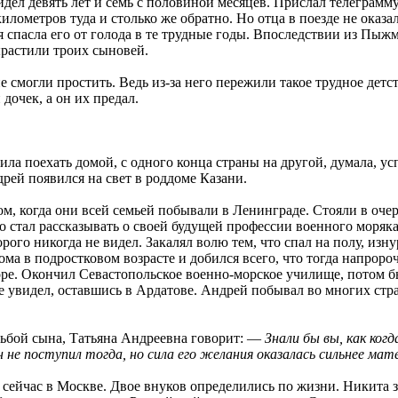
идел девять лет и семь с половиной месяцев. Прислал телеграмму
лометров туда и столько же обратно. Но отца в поезде не оказал
 спасла его от голода в те трудные годы. Впоследствии из Пыж
ырастили троих сыновей.
е смогли простить. Ведь из-за него пережили такое трудное детс
дочек, а он их предал.
ила поехать домой, с одного конца страны на другой, думала, усп
ей появился на свет в роддоме Казани.
ом, когда они всей семьей побывали в Ленинграде. Стояли в очер
о стал рассказывать о своей будущей профессии военного моряка
рого никогда не видел. Закалял волю тем, что спал на полу, из
ома в подростковом возрасте и добился всего, что тогда напроро
ре. Окончил Севастопольское военно-морское училище, потом бы
не увидел, оставшись в Ардатове. Андрей побывал во многих стр
дьбой сына, Татьяна Андреевна говорит: —
Знали бы вы, как когд
 не поступил тогда, но сила его желания оказалась сильнее мат
 сейчас в Москве. Двое внуков определились по жизни. Никита 