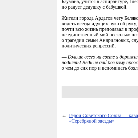
Баумана, учится в аспирантуре, Гле
но радует дедушку с бабушкой.
Жители города Ардатов чету Беляко
видеть всегда идущих рука об руку
почти всю жизнь преподавал в проф
не единственный мой несколько нес
о трагедии семьи Андрияновых, слу
политических репрессий.
—
Больше всего на свете я дорожил
поднять! Ведь не дай бог кому про
о чем до сих пор и вспоминать боял
←
Герой Советского Союза — кава
«Серебряной звезды»