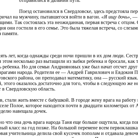
отправились в дальний путь.
Поезд остановился в Свердловске, здесь предстояла пер
кричал на мужчину, пытавшегося войти в вагон.
«Я ищу дочь»,
— 
ими. Так состоялась эта неожиданная, первая встреча с отцом.
ня они гостили в его семье. Это была тяжелая встреча, со слезам
з памяти.
пять лет, когда однажды среди ночи пришли в их дом люди. Сест
 этом несколько раз вытащили из зыбки ребенка и бросали, как т
ь ребенка. Но для семьи Андрияновых уже был начат отсчет друг
и врагами народа. Родители ее — Андрей Гаврилович и Евдокия 
овского района, он преподавал математику, она — русский язык
, этого оказалось достаточно для того, чтобы в следующую же но
т в Свердловскую область.
, стали жить вместе с бабушкой. В городе жену врага на работу 
селе Полое, которое находится почти в двадцати километрах от 
неделю навещала дочек.
о что она дочь врага народа Таня еще больше ощутила, когда по
ервый класс на год позже. На большой перемене всем первоклашка
рвая учительница делила свой кусочек пополам и отдавала девоч