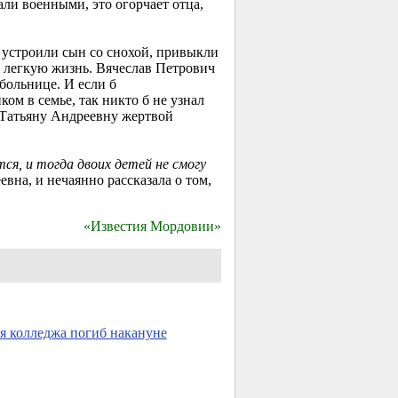
али военными, это огорчает отца,
 устроили сын со снохой, привыкли
х легкую жизнь. Вячеслав Петрович
больнице. И если б
м в семье, так никто б не узнал
 Татьяну Андреевну жертвой
ся, и тогда двоих детей не смогу
вна, и нечаянно рассказала о том,
«Известия Мордовии»
 колледжа погиб накануне
→