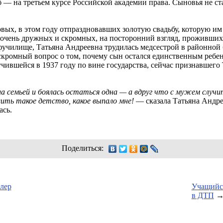
б — на третьем курсе Российской академии права. Сыновья не ст
вых, в этом году отпраздновавших золотую свадьбу, которую им
, очень дружных и скромных, на посторонний взгляд, проживши
училище, Татьяна Андреевна трудилась медсестрой в районной 
кромный вопрос о том, почему сын остался единственным ребенко
чившейся в 1937 году по вине государства, сейчас признавшего
а семьей и боялась остаться одна — а вдруг что с мужем случит
жить такое детство, какое выпало мне!
— сказала Татьяна Андрее
ась.
Поделиться:
лер
Учащийся
в ДТП