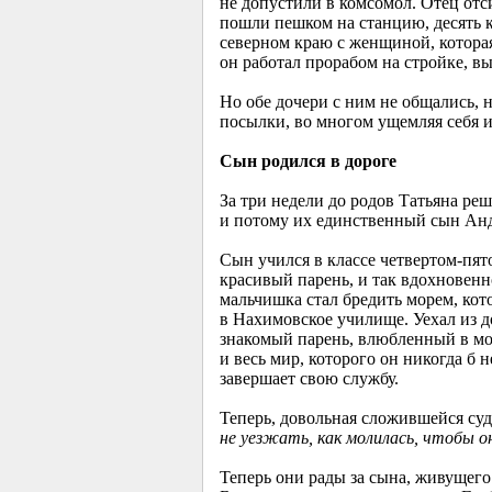
не допустили в комсомол. Отец отс
пошли пешком на станцию, десять ки
северном краю с женщиной, которая
он работал прорабом на стройке, в
Но обе дочери с ним не общались, н
посылки, во многом ущемляя себя и 
Сын родился в дороге
За три недели до родов Татьяна реш
и потому их единственный сын Андр
Сын учился в классе четвертом-пят
красивый парень, и так вдохновенн
мальчишка стал бредить морем, кото
в Нахимовское училище. Уехал из д
знакомый парень, влюбленный в мо
и весь мир, которого он никогда б 
завершает свою службу.
Теперь, довольная сложившейся су
не уезжать, как молилась, чтобы он
Теперь они рады за сына, живущего