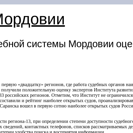
Мордовии
ебной системы Мордовии оц
 первую «двадцатку» регионов, где работа судебных органов наи
и получили положительную оценку экспертов Института развит
83 российских регионов. Отметим, что Институт не ограничился
оставили и рейтинг наиболее открытых судов, проанализировав
 Саранска вошел в первую сотню наиболее открытых судов Росс
асти региона-13, при определении степени доступности судебног
х сведений, контактных телефонов, списков рассматриваемых дел
терии удобства поиска и восприятия информации.