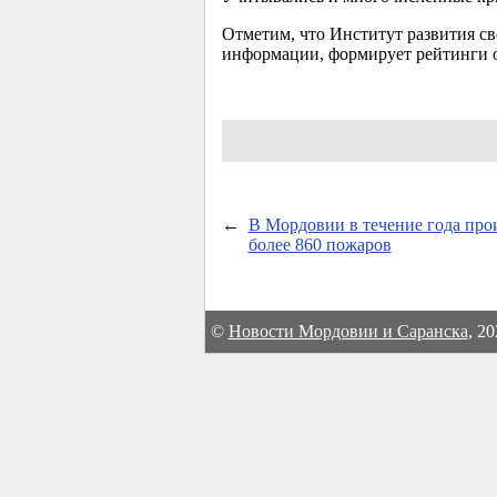
Отметим, что Институт развития с
информации, формирует рейтинги о
←
В Мордовии в течение года пр
более 860 пожаров
©
Новости Мордовии и Саранска
, 2