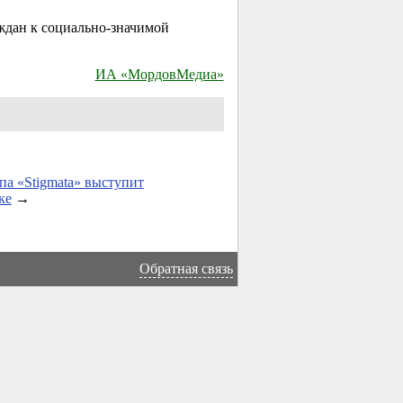
ждан к социально-значимой
ИА «МордовМедиа»
па «Stigmata» выступит
ке
→
Обратная связь