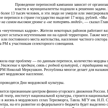
Проведение переписной кампании зависит от организац
власти и муниципалитеты подошли к решению задачи. 
более 13 тысяч человек, и эти люди не умерли или эмигрировали
ие переписи в стране государство выделят 17 млрд. рублей. «
Мы 
 на самом высоком уровне и «не потерять людей
», — сказал Гл
а «неучтенных кадров». Жители некоторых районов работают ва
скуют остаться неучтенными ни на одной территории. Также мог
или постоянного места жительства, население частного сектора
ва РМ к участникам селекторного совещания.
ила еще проблему — по данным переписи, количество мордвы в
Уважение к предкам, связь с родной культурой, с традициями на
 РМ Николай Меркушкин. Республика многое делает для налажив
ает мордовское население.
 проводятся Дни мордовской культуры.
овится признанным центром финно-угорского движения России. 
й театр, институт национальной культуры, строится национальн
в жизнь в мордовских селах Теризморга, Тавла. МГУ им. Н.П. О
нтра, на его развитие из федерального бюджета будет выделено