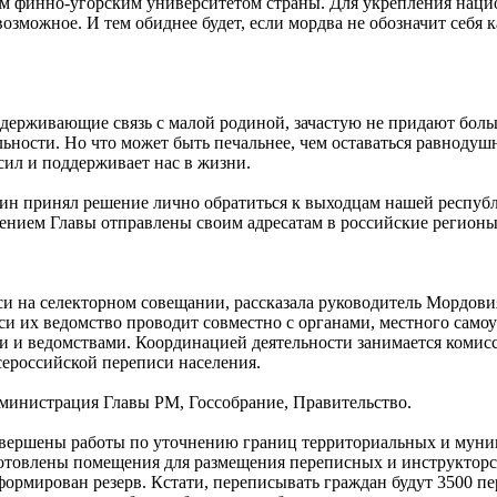
ым финно-угорским университетом страны. Для укрепления наци
возможное. И тем обиднее будет, если мордва не обозначит себя
ерживающие связь с малой родиной, зачастую не придают боль
ьности. Но что может быть печальнее, чем оставаться равнодуш
ил и поддерживает нас в жизни.
н принял решение лично обратиться к выходцам нашей респуб
щением Главы отправлены своим адресатам в российские регионы
и на селекторном совещании, рассказала руководитель Мордови
си их ведомство проводит совместно с органами, местного само
 и ведомствами. Координацией деятельности занимается комис
ероссийской переписи населения.
инистрация Главы РМ, Госсобрание, Правительство.
авершены работы по уточнению границ территориальных и муни
готовлены помещения для размещения переписных и инструкторск
ормирован резерв. Кстати, переписывать граждан будут 3500 пе