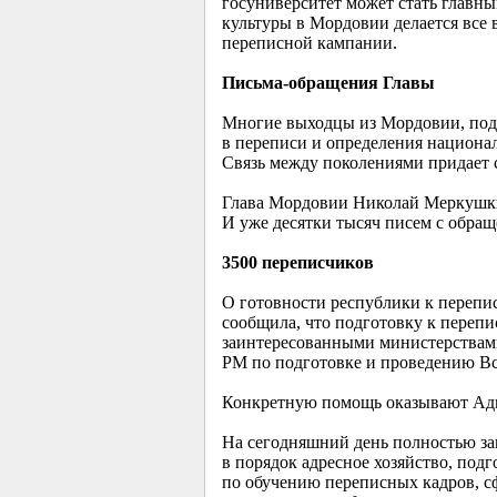
госуниверситет может стать главн
культуры в Мордовии делается все 
переписной кампании.
Письма-обращения Главы
Многие выходцы из Мордовии, подд
в переписи и определения национал
Связь между поколениями придает с
Глава Мордовии Николай Меркушки
И уже десятки тысяч писем с обра
3500 переписчиков
О готовности республики к перепис
сообщила, что подготовку к перепи
заинтересованными министерствами
РМ по подготовке и проведению Вс
Конкретную помощь оказывают Адм
На сегодняшний день полностью з
в порядок адресное хозяйство, под
по обучению переписных кадров, сф