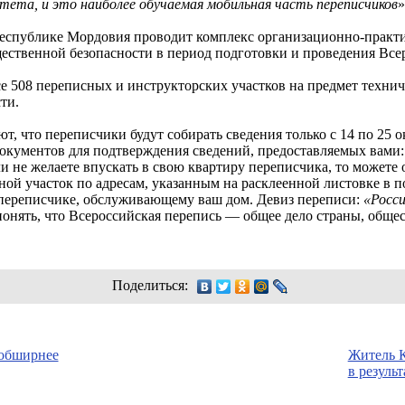
ета, и это наиболее обучаемая мобильная часть переписчиков
»
еспублике Мордовия проводит комплекс организационно-практ
ественной безопасности в период подготовки и проведения Все
се 508 переписных и инструкторских участков на предмет техни
ти.
 что переписчики будут собирать сведения только с 14 по 25 о
окументов для подтверждения сведений, предоставляемых вами: 
ли не желаете впускать в свою квартиру переписчика, то можете
 участок по адресам, указанным на расклеенной листовке в по
переписчике, обслуживающему ваш дом. Девиз переписи:
«Росс
ять, что Всероссийская перепись — общее дело страны, общест
Поделиться:
 обширнее
Житель К
в резуль