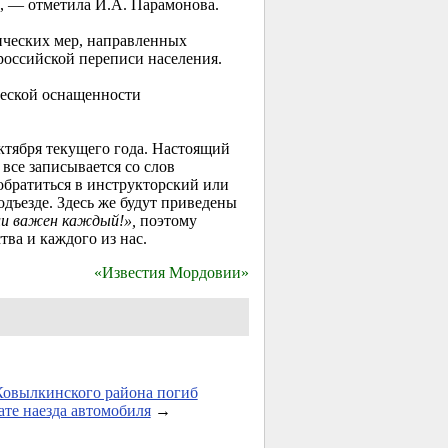
, — отметила И.А. Парамонова.
ических мер, направленных
российской переписи населения.
ческой оснащенности
ктября текущего года. Настоящий
все записывается со слов
 обратиться в инструкторский или
дъезде. Здесь же будут приведены
ии важен каждый!»,
поэтому
ва и каждого из нас.
«Известия Мордовии»
овылкинского района погиб
тате наезда автомобиля
→