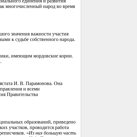
онального единения и развития
 как многочисленный народ во время
шого значения важности участия
ными к судьбе собственного народа.
лики, имеющим мордовские корни.
.
ястата И. В. Парамонова. Она
управления и всеми
сия Правительства
ципальных образований, приведено
их участков, проводится работа
реписчиков. «
Из них большую часть