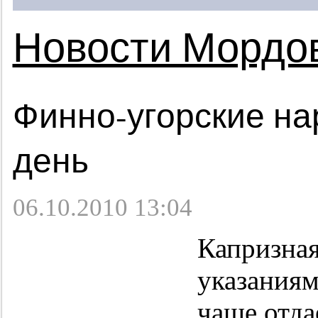
Новости Мордо
Финно-угорские н
день
06.10.2010 13:04
Капризная
указаниям
чаще отда