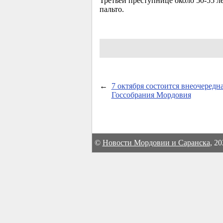
Третьей преступнице около
50-55 ле
пальто.
←
7 октября состоится внеочередна
Госсобрания Мордовия
©
Новости Мордовии и Саранска
, 2