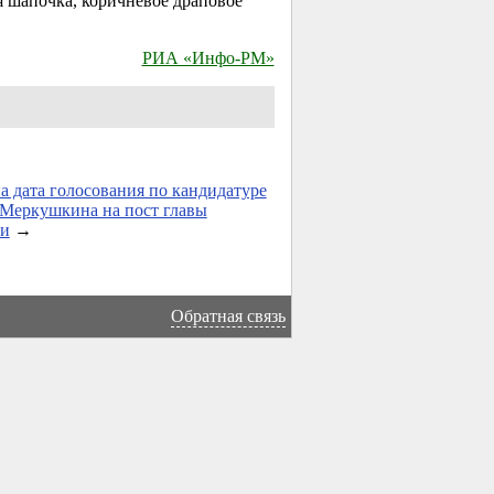
я шапочка, коричневое драповое
РИА «Инфо-РМ»
а дата голосования по кандидатуре
Меркушкина на пост главы
и
→
Обратная связь