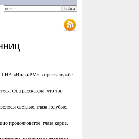
нниц
и РИА «Инфо-РМ» в пресс-службе
ося. Она рассказала, что три
волосы светлые, глаза голубые.
цо продолговатое, глаза карие.