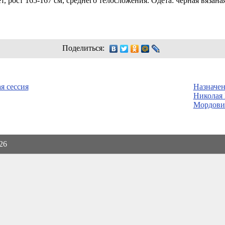
т,
рост
165-167 см,
среднего телосложения. Одета: черная вязана
Поделиться:
я сессия
Назначен
Николая 
Мордови
026