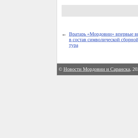
←
Вратарь «Мордовии» впервые в
в состав символической сборно
тура
©
Новости Мордовии и Саранска
, 2