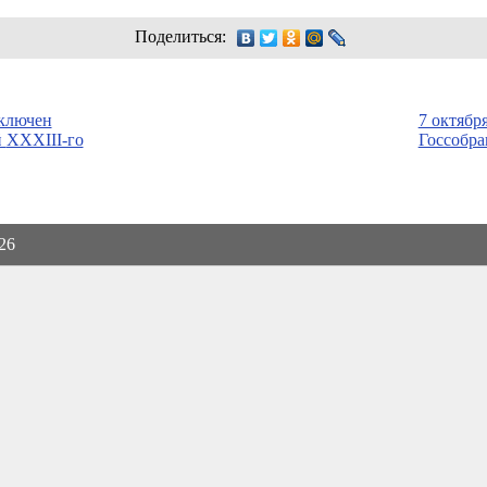
Поделиться:
ключен
7 октябр
й
XXXIII-го
Госсобр
026