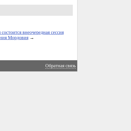
я состоится внеочередная сессия
ания Мордовия
→
Обратная связь