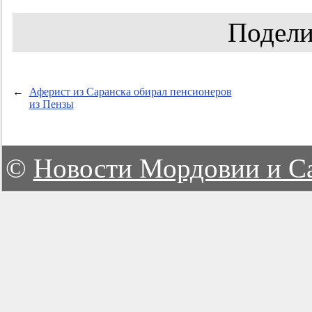
Подели
←
Аферист из Саранска обирал пенсионеров
из Пензы
©
Новости Мордовии и С